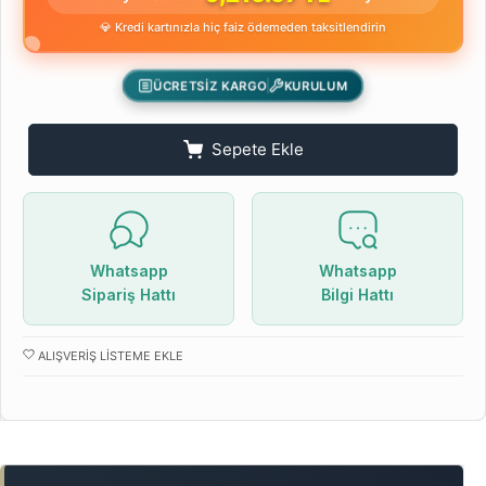
💎 Kredi kartınızla hiç faiz ödemeden taksitlendirin
ÜCRETSİZ KARGO
KURULUM
Sepete Ekle
Whatsapp
Whatsapp
Sipariş Hattı
Bilgi Hattı
ALIŞVERIŞ LISTEME EKLE