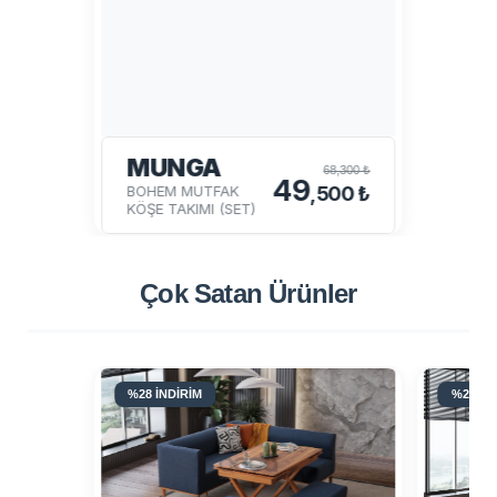
MUNGA
68,300 ₺
49
BOHEM MUTFAK
,500 ₺
KÖŞE TAKIMI (SET)
Çok Satan
Ürünler
%28 İNDİRİM
%28 İN