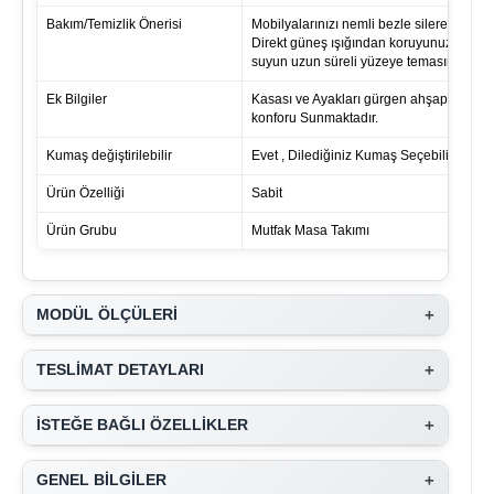
Bakım/Temizlik Önerisi
Mobilyalarınızı nemli bezle silerek temizl
Direkt güneş ışığından koruyunuz. Sıcak
suyun uzun süreli yüzeye temasından kaç
Ek Bilgiler
Kasası ve Ayakları gürgen ahşaptır. Raha
konforu Sunmaktadır.
Kumaş değiştirilebilir
Evet , Dilediğiniz Kumaş Seçebilirsiniz
Ürün Özelliği
Sabit
Ürün Grubu
Mutfak Masa Takımı
+
MODÜL ÖLÇÜLERİ
+
TESLİMAT DETAYLARI
+
İSTEĞE BAĞLI ÖZELLİKLER
+
GENEL BİLGİLER