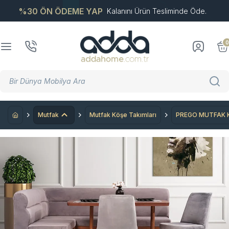
%30 ÖN ÖDEME YAP
Kalanını Ürün Tesliminde Öde.
0
Mutfak
Mutfak Köşe Takımları
PREGO MUTFAK K