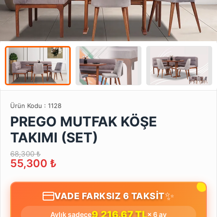
Ürün Kodu :
1128
PREGO MUTFAK KÖŞE
TAKIMI (SET)
68,300 ₺
55,300
₺
✨
VADE FARKSIZ 6 TAKSİT
9,216.67 TL
Aylık sadece
× 6 ay