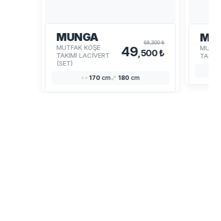
MUNGA
MU
68,300 ₺
MUTFAK KÖŞE
MUTFA
49
,500 ₺
TAKIMI LACİVERT
TAKIMI
(SET)
170
cm
180
cm