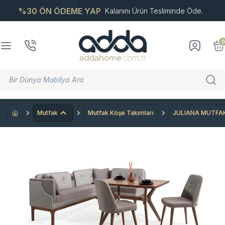
%30 ÖN ÖDEME YAP
Kalanını Ürün Tesliminde Öde.
0
Mutfak
Mutfak Köşe Takımları
JULIANA MUTFAK