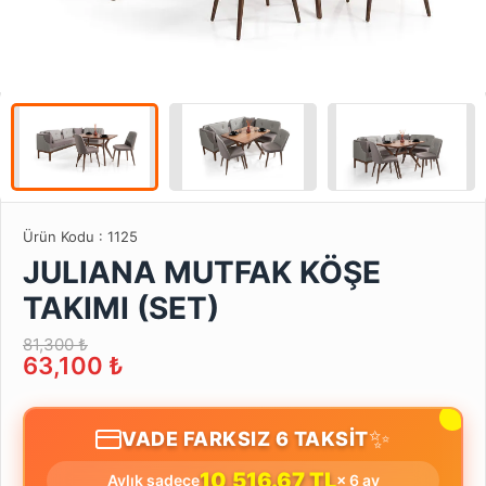
Ürün Kodu :
1125
JULIANA MUTFAK KÖŞE
TAKIMI (SET)
81,300 ₺
63,100
₺
✨
VADE FARKSIZ 6 TAKSİT
10,516.67 TL
Aylık sadece
× 6 ay