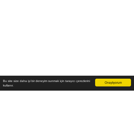
Bu site size daha iyi bir deneyim sunmak için tarayıcı çerezlerini
Onaylıyorum
kullanır.
63.100
₺
Sepete Ekle
Vade farksız 6 taksit
Aylık
10.517
TL öde