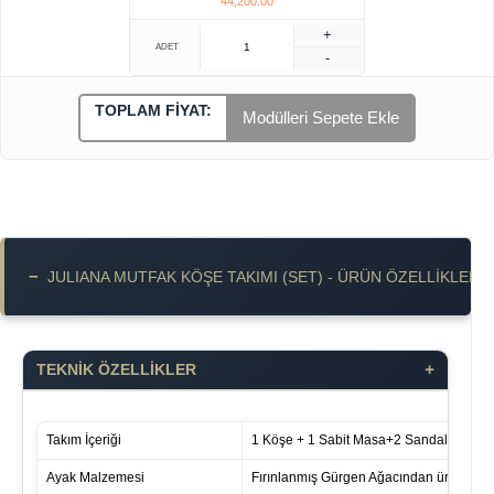
44,200.00
+
ADET
-
TOPLAM FIYAT:
Modülleri Sepete Ekle
−
JULIANA MUTFAK KÖŞE TAKIMI (SET) - ÜRÜN ÖZELLIKLERI
+
TEKNİK ÖZELLİKLER
Takım İçeriği
1 Köşe + 1 Sabit Masa+2 Sandalye
Ayak Malzemesi
Fırınlanmış Gürgen Ağacından üretilmişti