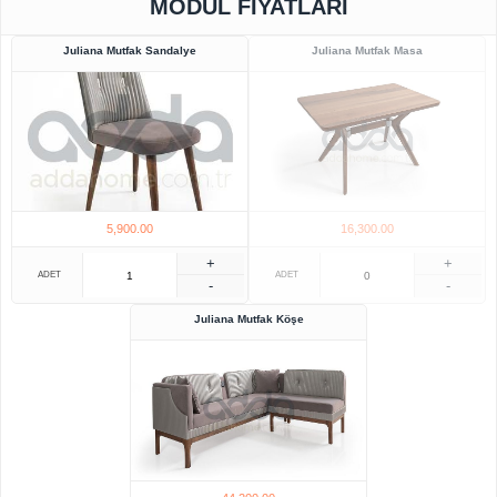
MODÜL FIYATLARI
Juliana Mutfak Sandalye
Juliana Mutfak Masa
5,900.00
16,300.00
+
+
ADET
ADET
-
-
Juliana Mutfak Köşe