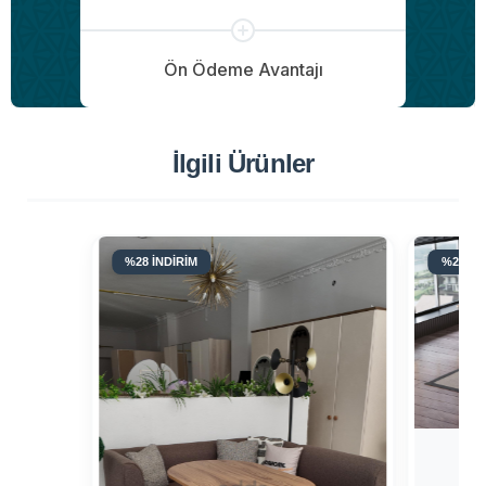
Ön Ödeme Avantajı
İlgili Ürünler
%28 İNDİRİM
%28 İN