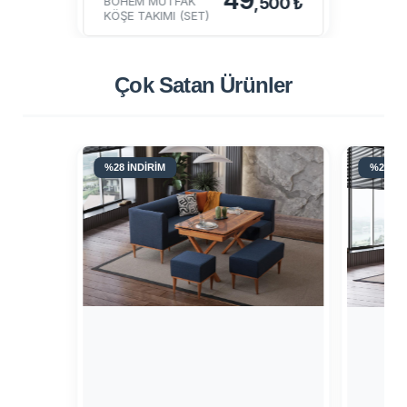
49
BOHEM MUTFAK
,500 ₺
KÖŞE TAKIMI (SET)
Çok Satan
Ürünler
%28 İNDİRİM
%28 İN