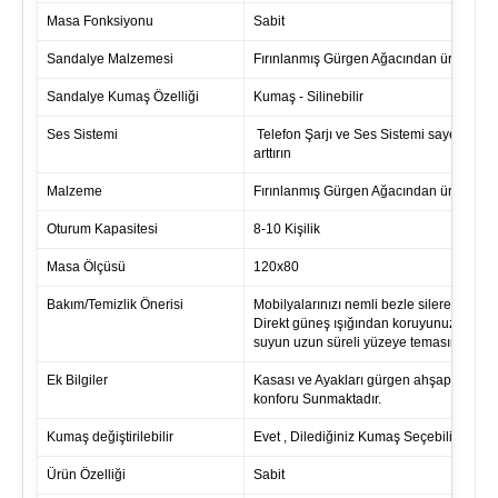
Masa Fonksiyonu
Sabit
Sandalye Malzemesi
Fırınlanmış Gürgen Ağacından üretilmişti
Sandalye Kumaş Özelliği
Kumaş - Silinebilir
Ses Sistemi
Telefon Şarjı ve Ses Sistemi sayesinde
arttırın
Malzeme
Fırınlanmış Gürgen Ağacından üretilmişti
Oturum Kapasitesi
8-10 Kişilik
Masa Ölçüsü
120x80
Bakım/Temizlik Önerisi
Mobilyalarınızı nemli bezle silerek temizl
Direkt güneş ışığından koruyunuz. Sıcak
suyun uzun süreli yüzeye temasından kaç
Ek Bilgiler
Kasası ve Ayakları gürgen ahşaptır. Raha
konforu Sunmaktadır.
Kumaş değiştirilebilir
Evet , Dilediğiniz Kumaş Seçebilirsiniz
Ürün Özelliği
Sabit