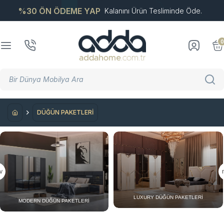
%30 ÖN ÖDEME YAP
Kalanını Ürün Tesliminde Öde.
0
DÜĞÜN PAKETLERİ
v
LUXURY DÜĞÜN PAKETLERI
MODERN DÜĞÜN PAKETLERI