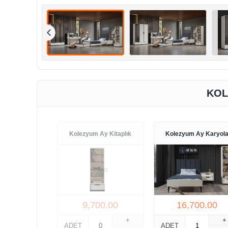
KOL
Kolezyum Ay Kitaplık
Kolezyum Ay Karyol
9,700.00
16,700.00
+
+
ADET
ADET