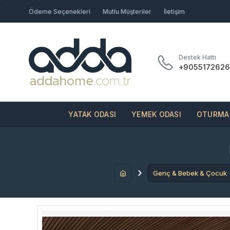
Ödeme Seçenekleri
Mutlu Müşteriler
İletişim
Destek Hattı
+9055172626
YATAK ODASI
YEMEK ODASI
OTURMA 
Genç & Bebek & Çocuk