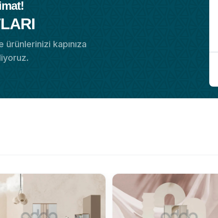
imat!
LARI
 ürünlerinizi kapınıza
diyoruz.