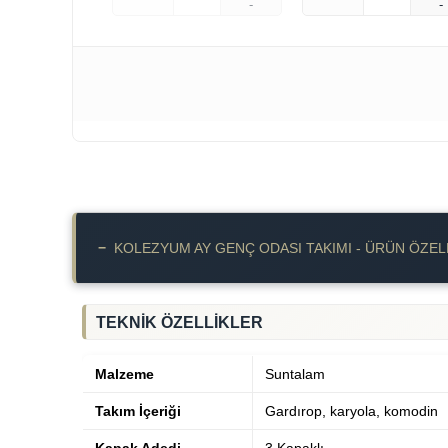
-
-
−
KOLEZYUM AY GENÇ ODASI TAKIMI - ÜRÜN ÖZEL
TEKNİK ÖZELLİKLER
Malzeme
Suntalam
Takım İçeriği
Gardırop, karyola, komodin