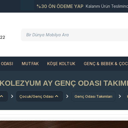
%30 ÖN ÖDEME YAP
Kalanını Ürün Teslimin
22
ODASI
MUTFAK
KÖŞE KOLTUK
GENÇ & BEBEK & ÇO
KOLEZYUM AY GENÇ ODASI TAKIM
Çocuk/Genç Odası
Genç Odası Takımları