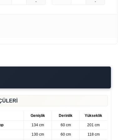
-
-
ÇÜLERİ
Genişlik
Derinlik
Yükseklik
op
134 cm
60 cm
201 cm
130 cm
60 cm
118 cm