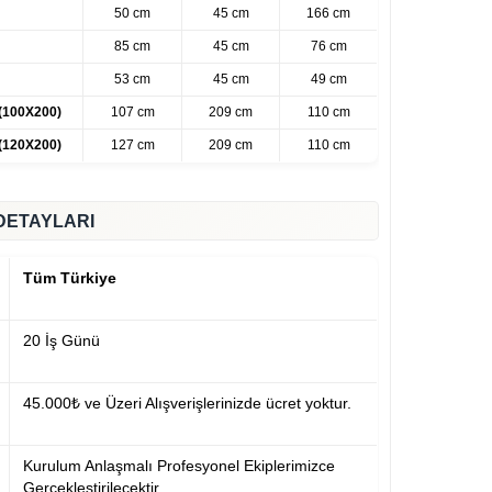
50 cm
45 cm
166 cm
)
85 cm
45 cm
76 cm
53 cm
45 cm
49 cm
 (100X200)
107 cm
209 cm
110 cm
 (120X200)
127 cm
209 cm
110 cm
DETAYLARI
Tüm Türkiye
20 İş Günü
45.000₺ ve Üzeri Alışverişlerinizde ücret yoktur.
Kurulum Anlaşmalı Profesyonel Ekiplerimizce
Gerçekleştirilecektir.