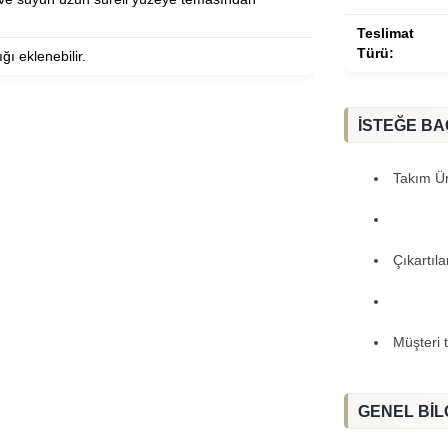
Teslimat
Türü:
ğı eklenebilir.
İSTEĞE BA
Takım Ürü
Çıkartıl
Müşteri 
GENEL BİL