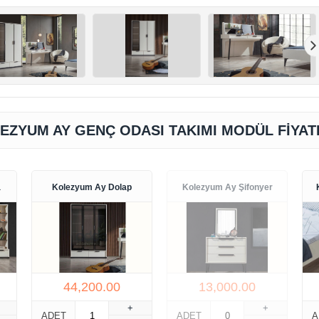
EZYUM AY GENÇ ODASI TAKIMI MODÜL FIYAT
a
Kolezyum Ay Dolap
Kolezyum Ay Şifonyer
44,200.00
13,000.00
+
+
ADET
ADET
A