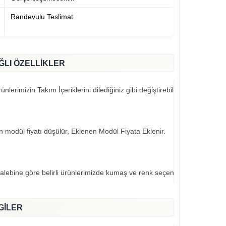
Randevulu Teslimat
ĞLI ÖZELLİKLER
nlerimizin Takım İçeriklerini dilediğiniz gibi değiştirebilirsiniz..
an modül fiyatı düşülür, Eklenen Modül Fiyata Eklenir.
talebine göre belirli ürünlerimizde kumaş ve renk seçeneklerimiz mevcut
GİLER