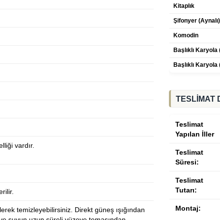
Kitaplık
Şifonyer (Aynalı
Komodin
Başlıklı Karyola
Başlıklı Karyola
TESLİMAT 
Teslimat
Yapılan İller
liği vardır.
Teslimat
Süresi:
Teslimat
Tutarı:
ilir.
Montaj:
lerek temizleyebilirsiniz. Direkt güneş ışığından
 ve suyun uzun süreli yüzeye temasından