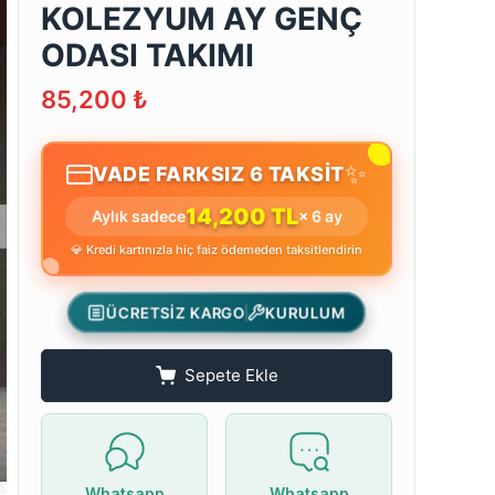
KOLEZYUM AY GENÇ
ODASI TAKIMI
85,200
₺
✨
VADE FARKSIZ 6 TAKSİT
14,200 TL
Aylık sadece
× 6 ay
💎 Kredi kartınızla hiç faiz ödemeden taksitlendirin
ÜCRETSİZ KARGO
KURULUM
Sepete Ekle
Whatsapp
Whatsapp