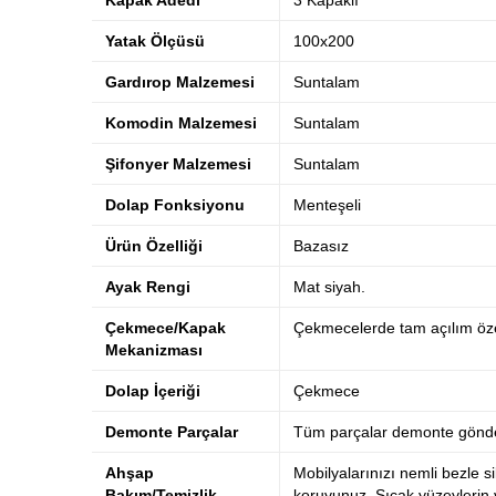
Kapak Adedi
3 Kapaklı
Yatak Ölçüsü
100x200
Gardırop Malzemesi
Suntalam
Komodin Malzemesi
Suntalam
Şifonyer Malzemesi
Suntalam
Dolap Fonksiyonu
Menteşeli
Ürün Özelliği
Bazasız
Ayak Rengi
Mat siyah.
Çekmece/Kapak
Çekmecelerde tam açılım özel
Mekanizması
Dolap İçeriği
Çekmece
Demonte Parçalar
Tüm parçalar demonte gönder
Ahşap
Mobilyalarınızı nemli bezle si
Bakım/Temizlik
koruyunuz. Sıcak yüzeylerin