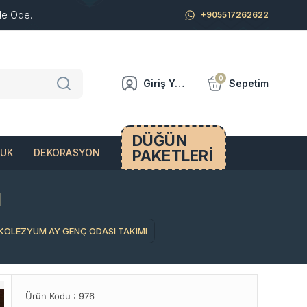
de Öde.
+905517262622
0
Giriş Yap
Sepetim
DÜĞÜN
PAKETLERİ
CUK
DEKORASYON
I
KOLEZYUM AY GENÇ ODASI TAKIMI
Ürün Kodu :
976