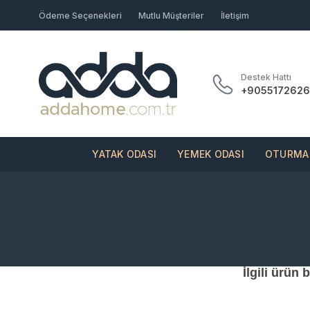
Ödeme Seçenekleri
Mutlu Müşteriler
İletişim
Destek Hattı
+9055172626
YATAK ODASI
YEMEK ODASI
OTURMA 
İlgili ürün