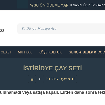
%30 ÖN ÖDEME YAP
Kalanını Ürün Teslimin
22
ODASI
MUTFAK
KÖŞE KOLTUK
GENÇ & BEBEK & ÇO
İSTİRİDYE ÇAY SETİ
İSTİRİDYE ÇAY SETİ
 bulunamadı veya satışa kapalı. Lütfen daha sonra tek