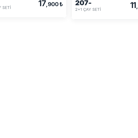
17
207-
11
,900 ₺
 SETİ
2+1 ÇAY SETİ