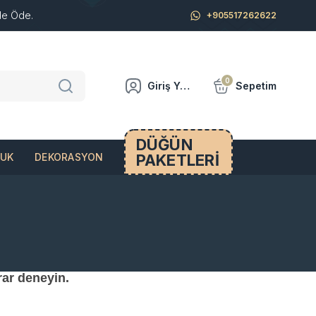
de Öde.
+905517262622
0
Giriş Yap
Sepetim
DÜĞÜN
PAKETLERİ
CUK
DEKORASYON
rar deneyin.