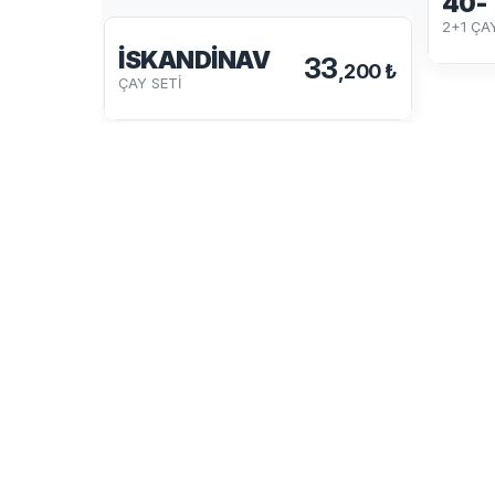
40-
2+1 ÇAY
İSKANDİNAV
33
,200 ₺
ÇAY SETİ