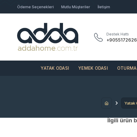
Ödeme Seçenekleri
Mutlu Müşteriler
İletişim
Destek Hattı
+9055172626
YATAK ODASI
YEMEK ODASI
OTURMA 
Yatak 
İlgili ürün