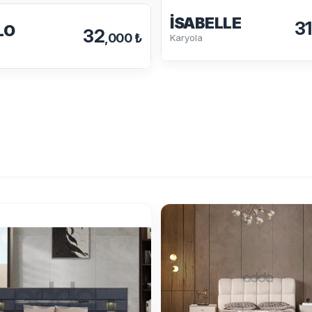
İSABELLE
31
LO
32
,000 ₺
Karyola