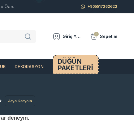
de Öde.
+905517262622
0
Giriş Yap
Sepetim
DÜĞÜN
PAKETLERİ
CUK
DEKORASYON
Arya Karyola
rar deneyin.