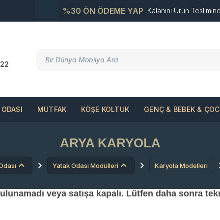
%30 ÖN ÖDEME YAP
Kalanını Ürün Teslimin
22
ODASI
MUTFAK
KÖŞE KOLTUK
GENÇ & BEBEK & ÇO
ARYA KARYOLA
Odası
Yatak Odası Modülleri
Karyola Modelleri
 bulunamadı veya satışa kapalı. Lütfen daha sonra tek