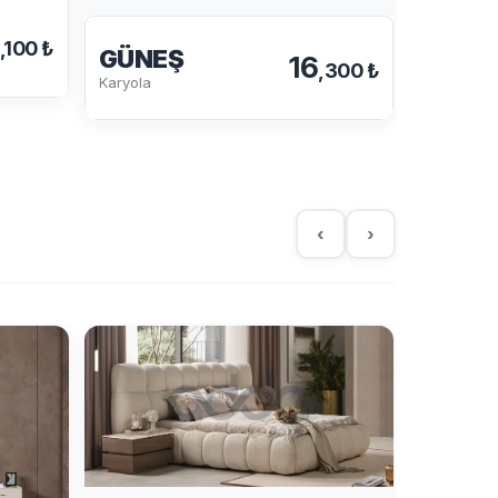
,100 ₺
GÜNEŞ
16
,300 ₺
KAVIS
Karyola
Karyola
‹
›