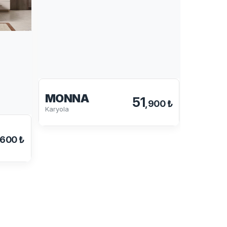
MONNA
51
,900 ₺
Karyola
GÜNE
Karyola
,600 ₺