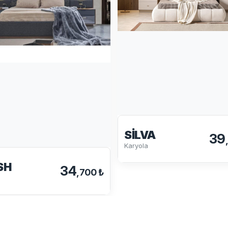
SILVA
39
Karyola
SH
34
,700 ₺