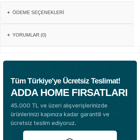
+
ÖDEME SEÇENEKLERI
+
YORUMLAR (0)
Tüm Türkiye'ye Ücretsiz Teslimat!
ADDA HOME FIRSATLARI
45.000 TL ve üzeri alışverişlerinizde
ürünlerinizi kapınıza kadar garantili ve
ücretsiz teslim ediyoruz.