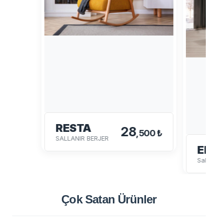
RESTA
28
,500 ₺
SALLANIR BERJER
EN
Sallanı
Çok Satan
Ürünler