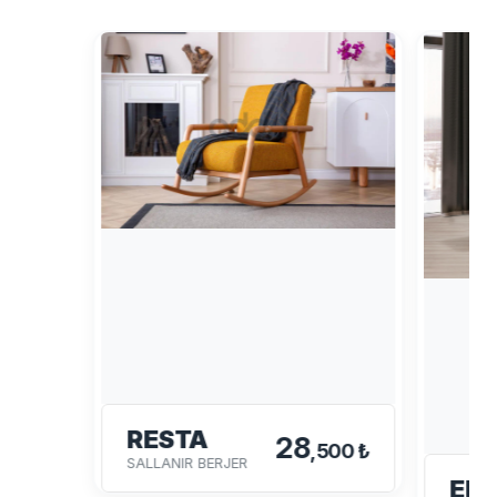
RESTA
28
,500 ₺
SALLANIR BERJER
EN