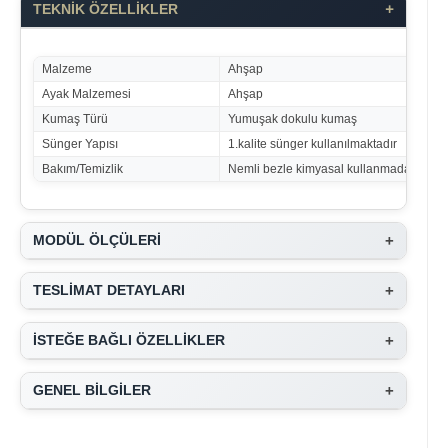
+
TEKNİK ÖZELLİKLER
Malzeme
Ahşap
Ayak Malzemesi
Ahşap
Kumaş Türü
Yumuşak dokulu kumaş
Sünger Yapısı
1.kalite sünger kullanılmaktadır
Bakım/Temizlik
Nemli bezle kimyasal kullanmadan temiz
+
MODÜL ÖLÇÜLERİ
+
TESLİMAT DETAYLARI
+
İSTEĞE BAĞLI ÖZELLİKLER
+
GENEL BİLGİLER