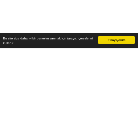
Bu site size daha iyi bir deneyim sunmak için tarayıcı çerezlerini
Onaylıyorum
kullanır.
26.300
₺
Sepete Ekle
Vade farksız 6 taksit
Aylık
4.383
TL öde