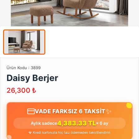
Ürün Kodu :
3899
Daisy Berjer
26,300
₺
✨
VADE FARKSIZ 6 TAKSİT
4,383.33 TL
Aylık sadece
× 6 ay
💎 Kredi kartınızla hiç faiz ödemeden taksitlendirin