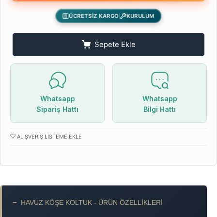
ÜCRETSİZ KARGO
KURULUM
Sepete Ekle
Whatsapp
Whatsapp
Sipariş Hattı
Bilgi Hattı
ALIŞVERIŞ LISTEME EKLE
−
HAVUZ KÖŞE KOLTUK - ÜRÜN ÖZELLIKLERI