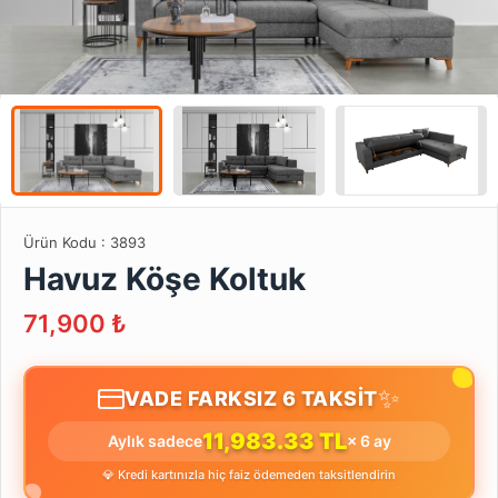
Ürün Kodu :
3893
Havuz Köşe Koltuk
71,900
₺
✨
VADE FARKSIZ 6 TAKSİT
11,983.33 TL
Aylık sadece
× 6 ay
💎 Kredi kartınızla hiç faiz ödemeden taksitlendirin