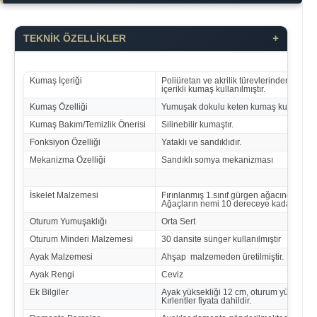
+
TEKNİK ÖZELLİKLER
Kumaş İçeriği
Poliüretan ve akrilik türevlerinden oluşa
içerikli kumaş kullanılmıştır.
Kumaş Özelliği
Yumuşak dokulu keten kumaş kullanılmışt
Kumaş Bakım/Temizlik Önerisi
Silinebilir kumaştır.
Fonksiyon Özelliği
Yataklı ve sandıklıdır.
Mekanizma Özelliği
Sandıklı somya mekanizması
İskelet Malzemesi
Fırınlanmış 1.sınıf gürgen ağacından üreti
Ağaçların nemi 10 dereceye kadar düşür
Oturum Yumuşaklığı
Orta Sert
Oturum Minderi Malzemesi
30 dansite sünger kullanılmıştır
Ayak Malzemesi
Ahşap malzemeden üretilmiştir.
Ayak Rengi
Ceviz
Ek Bilgiler
Ayak yüksekliği 12 cm, oturum yüksekliği
Kırlentler fiyata dahildir.