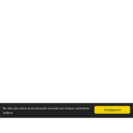
Bu site size daha iyi bir deneyim sunmak için tarayıcı çerezlerini
Onaylıyorum
kullanır.
71.900
₺
Sepete Ekle
Vade farksız 6 taksit