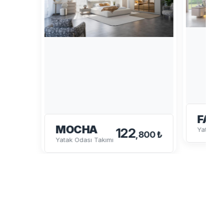
FAB
MOCHA
122
Yatak 
,800 ₺
Yatak Odası Takımı