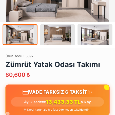
Ürün Kodu :
3892
Zümrüt Yatak Odası Takımı
80,600
₺
✨
VADE FARKSIZ 6 TAKSİT
13,433.33 TL
Aylık sadece
× 6 ay
💎 Kredi kartınızla hiç faiz ödemeden taksitlendirin