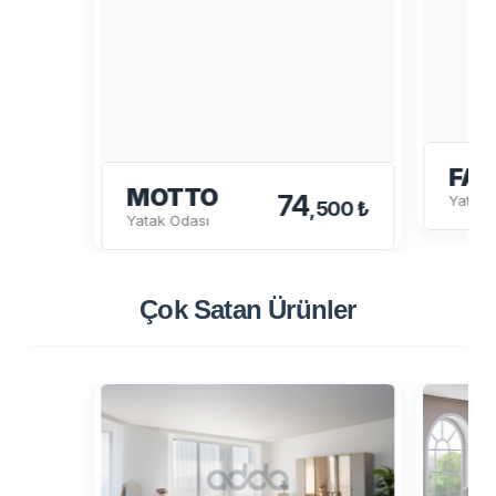
FAB
MOTTO
74
Yatak 
,500 ₺
Yatak Odası
Çok Satan
Ürünler