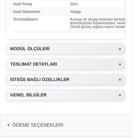
Ayak Rengi
Ekru
Ayak Malzemesi
Ahşap
Temizlik/Bakım
Kumaş ve ahşap kısımları temizlemek içi
temizleyiciler kullanmadan, nemli bez ile s
Direkt güneş ışığına maruz bırakmayınız.
+
MODÜL ÖLÇÜLERİ
+
TESLİMAT DETAYLARI
+
İSTEĞE BAĞLI ÖZELLİKLER
+
GENEL BİLGİLER
+
ÖDEME SEÇENEKLERI