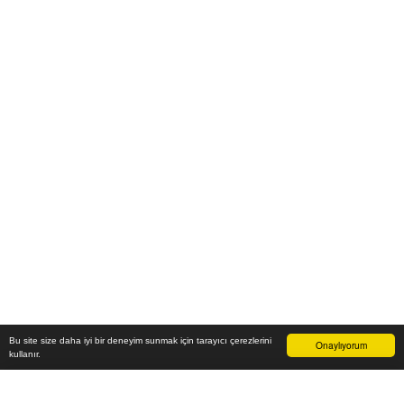
Bu site size daha iyi bir deneyim sunmak için tarayıcı çerezlerini
Onaylıyorum
kullanır.
80.600
₺
Sepete Ekle