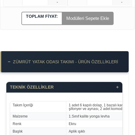
-
-
TOPLAM FIYAT:
Modülleri Sepete Ekle
−
ZÜMRÜT YATAK ODASI TAKIMI - ÜRÜN ÖZELLIKLERI
+
TEKNİK ÖZELLİKLER
Takım İçeriği
1 adet 6 kapılı dolap, 1 bazalı karyola ve
şifonyer ve aynası, 2 adet komodin
Malzeme
1.Sınıf kalite yonga levha
Renk
Ekru
Başlık
Aplik ışıklı