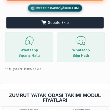
ÜCRETSİZ KARGO
KURULUM
Sepete Ekle
Whatsapp
Whatsapp
Sipariş Hattı
Bilgi Hattı
ALIŞVERIŞ LISTEME EKLE
ZÜMRÜT YATAK ODASI TAKIMI MODÜL
FIYATLARI
Zümrüt Komodin
Zümrüt Karyola