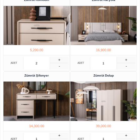
5,200.00
16,900.00
+
+
ADET
ADET
-
-
Zümrüt Şifonyer
Zümrüt Dolap
14,300.00
39,000.00
+
+
ADET
ADET