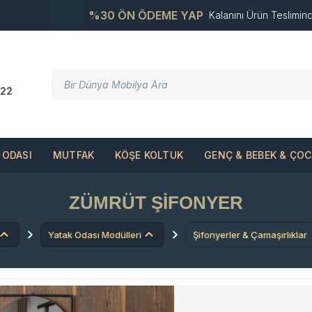
%30 ÖN ÖDEME YAP
Kalanını Ürün Teslimin
22
ODASI
MUTFAK
KÖŞE KOLTUK
GENÇ & BEBEK & ÇO
ZÜMRÜT ŞIFONYER
Yatak Odası Modülleri
Şifonyerler & Çamaşırlıklar