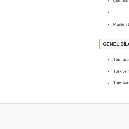
Çıkartıl
Müşteri 
GENEL BİL
Tüm ürünl
Türkiye'
Tüm Avru