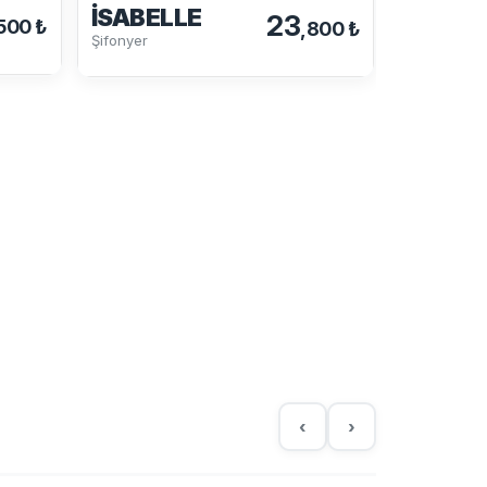
İSABELLE
23
500 ₺
,800 ₺
GÜNEŞ
Şifonyer
Şifonyer
‹
›