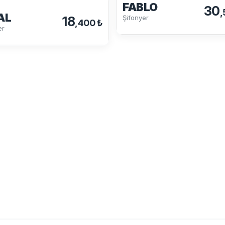
FABLO
30
,
AL
Şifonyer
18
,400 ₺
er