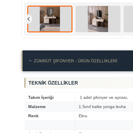
−
ZÜMRÜT ŞIFONYER - ÜRÜN ÖZELLIKLERI
TEKNİK ÖZELLİKLER
Takım İçeriği
1 adet şifonyer ve aynası,
Malzeme
1.Sınıf kalite yonga levha
Renk
Ekru