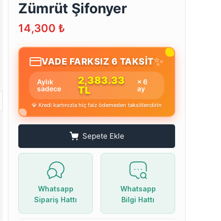
Zümrüt Şifonyer
14,300
₺
✨
VADE FARKSIZ 6 TAKSİT
2,383.33
Aylık
× 6
sadece
TL
ay
💎 Kredi kartınızla hiç faiz ödemeden taksitlendirin
Sepete Ekle
Whatsapp
Whatsapp
Sipariş Hattı
Bilgi Hattı