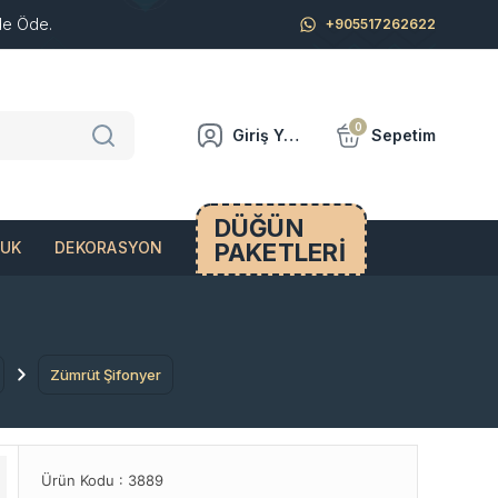
de Öde.
+905517262622
0
Giriş Yap
Sepetim
DÜĞÜN
PAKETLERİ
CUK
DEKORASYON
Zümrüt Şifonyer
Ürün Kodu :
3889