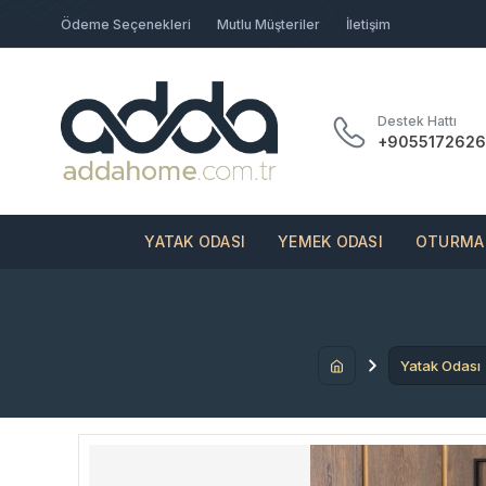
Ödeme Seçenekleri
Mutlu Müşteriler
İletişim
Destek Hattı
+9055172626
YATAK ODASI
YEMEK ODASI
OTURMA 
Yatak Odası