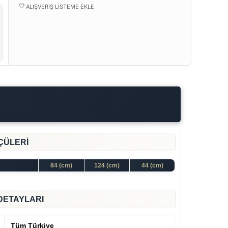
ALIŞVERIŞ LISTEME EKLE
ÇÜLERİ
84 (cm)
124 (cm)
44 (cm)
DETAYLARI
Tüm Türkiye