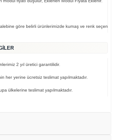
an modül fiyatı düşülür, Eklenen Modül Fiyata Eklenir.
talebine göre belirli ürünlerimizde kumaş ve renk seçeneklerimiz mevcut
GİLER
erimiz 2 yıl üretici garantilidir.
nin her yerine ücretsiz teslimat yapılmaktadır.
pa ülkelerine teslimat yapılmaktadır.