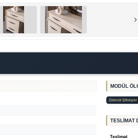
MODÜL ÖL
Zümrüt Şifonyer
TESLİMAT 
Teslimat