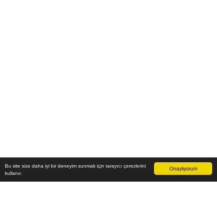
Bu site size daha iyi bir deneyim sunmak için tarayıcı çerezlerini
Onaylıyorum
kullanır.
8.500
₺
Sepete Ekle
Vade farksız 6 taksit
Aylık
1.417
TL öde