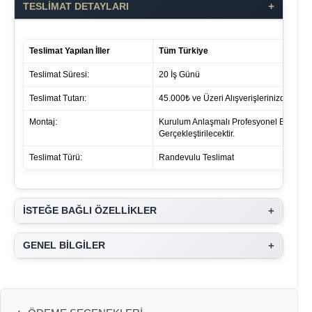
+
TESLİMAT DETAYLARI
Teslimat Yapılan İller
Tüm Türkiye
Teslimat Süresi:
20 İş Günü
Teslimat Tutarı:
45.000₺ ve Üzeri Alışverişlerinizde ücret 
Montaj:
Kurulum Anlaşmalı Profesyonel Ekipleri
Gerçekleştirilecektir.
Teslimat Türü:
Randevulu Teslimat
+
İSTEĞE BAĞLI ÖZELLİKLER
+
GENEL BİLGİLER