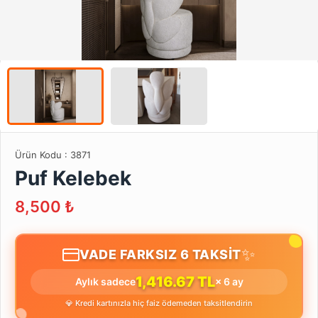
Ürün Kodu :
3871
Puf Kelebek
8,500
₺
✨
VADE FARKSIZ 6 TAKSİT
1,416.67 TL
Aylık sadece
× 6 ay
💎 Kredi kartınızla hiç faiz ödemeden taksitlendirin