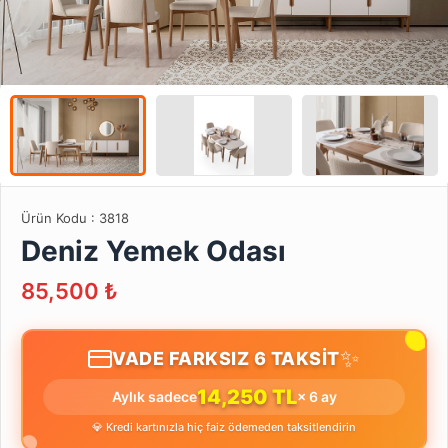
Ürün Kodu :
3818
Deniz Yemek Odası
85,500
₺
✨
VADE FARKSIZ 6 TAKSİT
14,250 TL
Aylık sadece
× 6 ay
💎 Kredi kartınızla hiç faiz ödemeden taksitlendirin