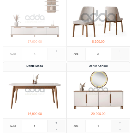
17,600.00
8,100.00
+
+
ADET
ADET
-
-
Deniz Masa
Deniz Konsol
16,900.00
20,200.00
+
+
ADET
ADET
-
-