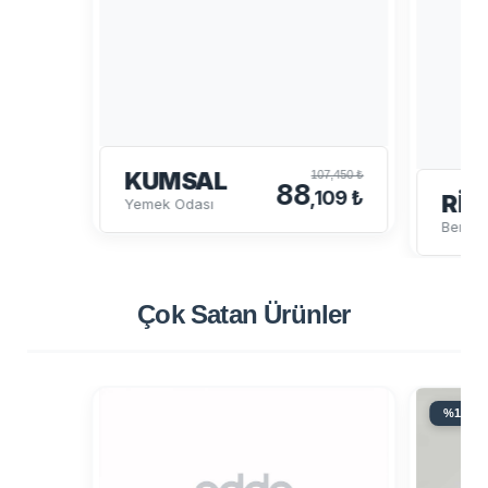
KUMSAL
107,450 ₺
88
,109 ₺
RIG
Yemek Odası
Bench
Çok Satan
Ürünler
%18 İN