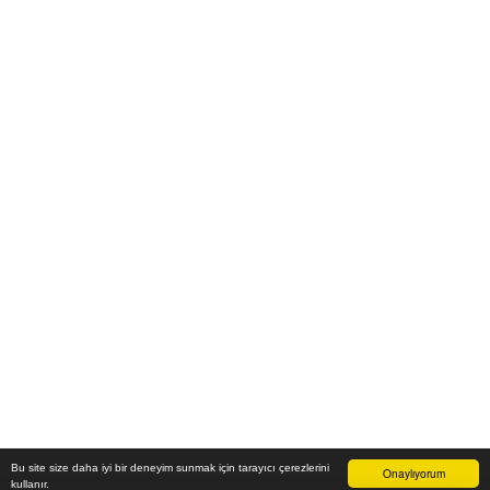
Bu site size daha iyi bir deneyim sunmak için tarayıcı çerezlerini
Onaylıyorum
kullanır.