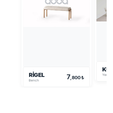
KU
RIGEL
Yemek
7
,800 ₺
Bench