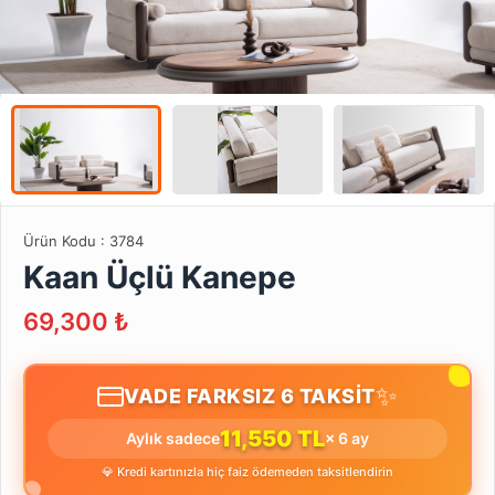
Ürün Kodu :
3784
Kaan Üçlü Kanepe
69,300
₺
✨
VADE FARKSIZ 6 TAKSİT
11,550 TL
Aylık sadece
× 6 ay
💎 Kredi kartınızla hiç faiz ödemeden taksitlendirin