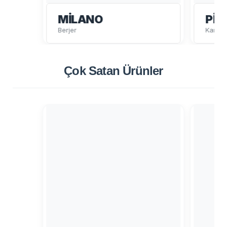
MILANO
PIE
Berjer
Kanep
Çok Satan
Ürünler