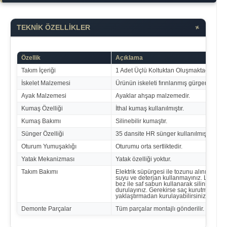
+
TEKNİK ÖZELLİKLER
Özellik
Açıklama
Takım İçeriği
1 Adet Üçlü Koltuktan Oluşmaktadır.
İskelet Malzemesi
Ürünün iskeleti fırınlanmış gürgen ağacıd
Ayak Malzemesi
Ayaklar ahşap malzemedir.
Kumaş Özelliği
İthal kumaş kullanılmıştır.
Kumaş Bakımı
Silinebilir kumaştır.
Sünger Özelliği
35 dansite HR sünger kullanılmıştır.
Oturum Yumuşaklığı
Oturumu orta sertliktedir.
Yatak Mekanizması
Yatak özelliği yoktur.
Takım Bakımı
Elektrik süpürgesi ile tozunu alınız. Kesi
suyu ve deterjan kullanmayınız. Leke olan
bez ile saf sabun kullanarak siliniz ve su 
durulayınız. Gerekirse saç kurutma makin
yaklaştırmadan kurulayabilirsiniz.
Demonte Parçalar
Tüm parçalar montajlı gönderilir.