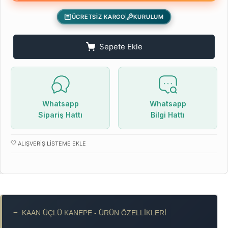
ÜCRETSİZ KARGO
KURULUM
Sepete Ekle
Whatsapp
Whatsapp
Sipariş Hattı
Bilgi Hattı
ALIŞVERIŞ LISTEME EKLE
−
KAAN ÜÇLÜ KANEPE - ÜRÜN ÖZELLIKLERI