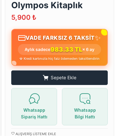
Olympos Kitaplık
5,900
₺
✨
VADE FARKSIZ 6 TAKSİT
983.33 TL
Aylık sadece
× 6 ay
💎 Kredi kartınızla hiç faiz ödemeden taksitlendirin
Sepete Ekle
Whatsapp
Whatsapp
Sipariş Hattı
Bilgi Hattı
ALIŞVERIŞ LISTEME EKLE