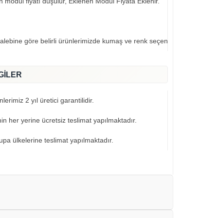
an modül fiyatı düşülür, Eklenen Modül Fiyata Eklenir.
talebine göre belirli ürünlerimizde kumaş ve renk seçeneklerimiz mevcut
GİLER
erimiz 2 yıl üretici garantilidir.
nin her yerine ücretsiz teslimat yapılmaktadır.
pa ülkelerine teslimat yapılmaktadır.