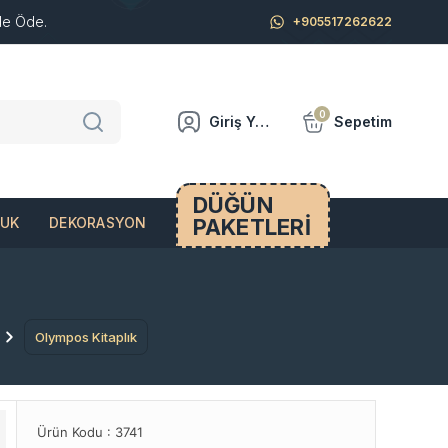
de Öde.
+905517262622
0
Giriş Yap
Sepetim
DÜĞÜN
PAKETLERİ
CUK
DEKORASYON
Olympos Kitaplık
Ürün Kodu :
3741