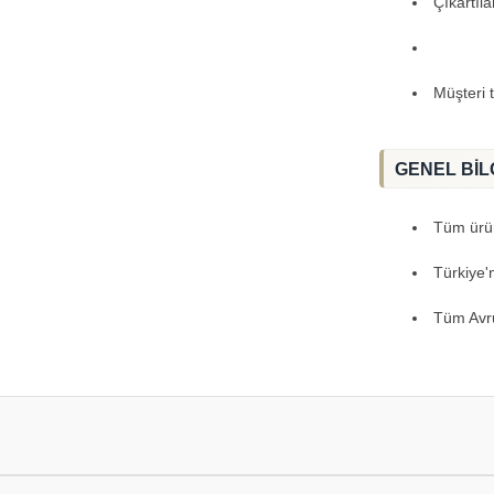
Çıkartıl
Müşteri 
GENEL BİL
Tüm ürünl
Türkiye'
Tüm Avru