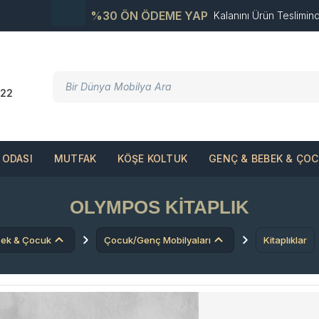
%30 ÖN ÖDEME YAP
Kalanını Ürün Teslimin
22
ODASI
MUTFAK
KÖŞE KOLTUK
GENÇ & BEBEK & ÇO
OLYMPOS KITAPLIK
ek & Çocuk
Çocuk/Genç Mobilyaları
Kitaplıklar