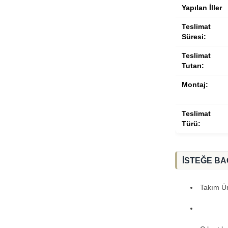
Yapılan İller
Teslimat
Süresi:
Teslimat
Tutarı:
Montaj:
Teslimat
Türü:
İSTEĞE BA
Takım Ürü