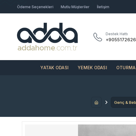
Ödeme Seçenekleri
Mutlu Müşteriler
İletişim
Destek Hattı
+9055172626
YATAK ODASI
YEMEK ODASI
OTURMA 
Genç & Beb