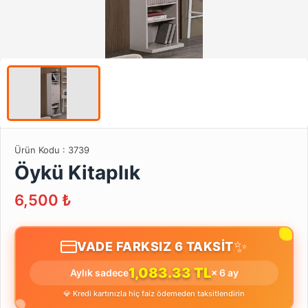
Ürün Kodu :
3739
Öykü Kitaplık
6,500
₺
✨
VADE FARKSIZ 6 TAKSİT
1,083.33 TL
Aylık sadece
× 6 ay
💎 Kredi kartınızla hiç faiz ödemeden taksitlendirin