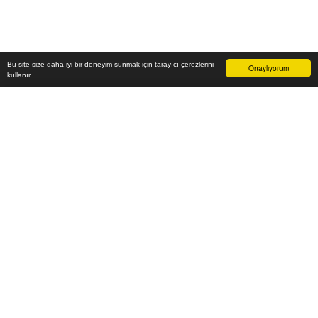
Bu site size daha iyi bir deneyim sunmak için tarayıcı çerezlerini
Onaylıyorum
kullanır.
6.500
₺
Sepete Ekle
Vade farksız 6 taksit
Aylık
1.083
TL öde