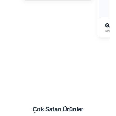
GA
Kitaplı
Çok Satan
Ürünler