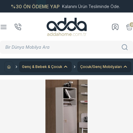
%30 ÖN ÖDEME YAP
Kalanını Ürün Tesliminde Öde.
0
Genç & Bebek & Çocuk
Çocuk/Genç Mobilyaları