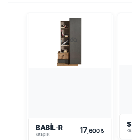
SP
BABIL-R
17
,600 ₺
Kitaplı
Kitaplık