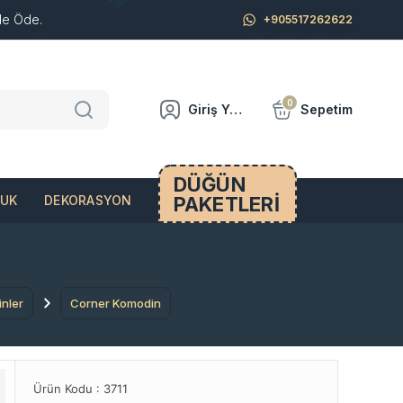
de Öde.
+905517262622
0
Giriş Yap
Sepetim
DÜĞÜN
PAKETLERİ
CUK
DEKORASYON
nler
Corner Komodin
Ürün Kodu :
3711