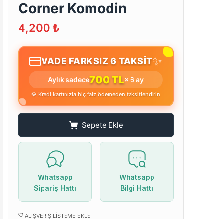
Corner Komodin
4,200
₺
✨
VADE FARKSIZ 6 TAKSİT
700 TL
Aylık sadece
× 6 ay
💎 Kredi kartınızla hiç faiz ödemeden taksitlendirin
Sepete Ekle
Whatsapp
Whatsapp
Sipariş Hattı
Bilgi Hattı
ALIŞVERIŞ LISTEME EKLE