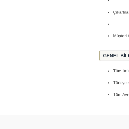
Çıkartıl
Müşteri 
GENEL BİL
Tüm ürünl
Türkiye'
Tüm Avru