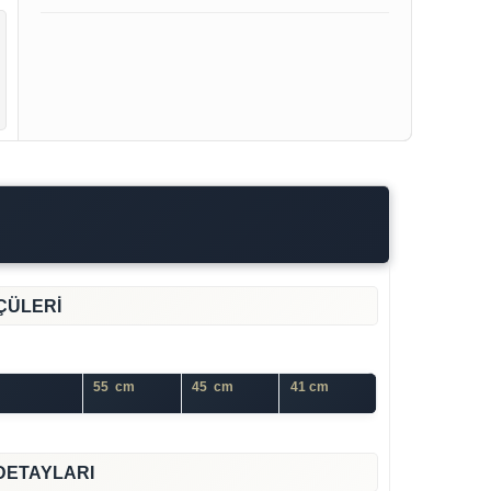
ÇÜLERİ
din
55 cm
45 cm
41 cm
DETAYLARI