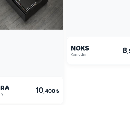
NOKS
8
,
Komodin
TRA
10
,400 ₺
in