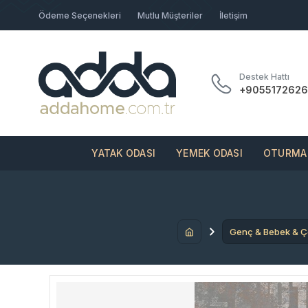
Ödeme Seçenekleri
Mutlu Müşteriler
İletişim
Destek Hattı
+9055172626
YATAK ODASI
YEMEK ODASI
OTURMA 
Genç & Bebek & 