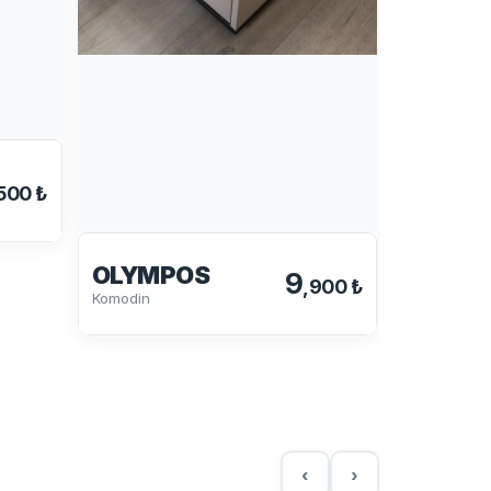
500 ₺
OLYMPOS
9
,900 ₺
Komodin
ÖYKÜ
Komodin
‹
›