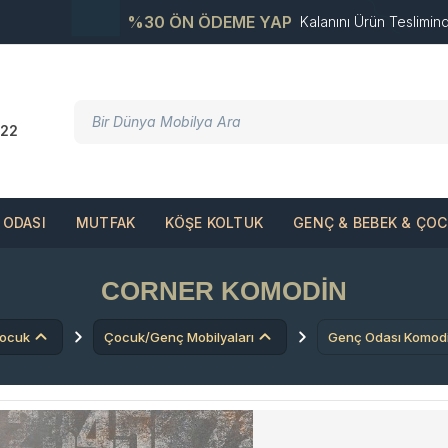
%30 ÖN ÖDEME YAP
Kalanını Ürün Teslimin
22
ODASI
MUTFAK
KÖŞE KOLTUK
GENÇ & BEBEK & ÇO
CORNER KOMODIN
Çocuk
Çocuk/Genç Mobilyaları
Genç Odası Komodi