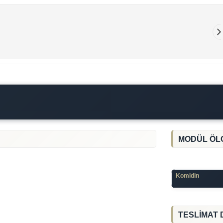
MODÜL ÖL
Komi
TESLİMAT 