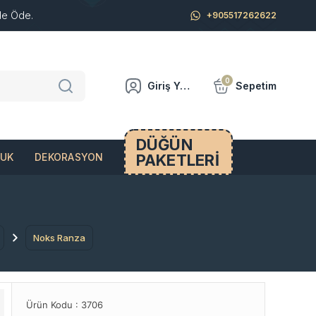
de Öde.
+905517262622
0
Giriş Yap
Sepetim
DÜĞÜN
PAKETLERİ
CUK
DEKORASYON
Noks Ranza
Ürün Kodu :
3706