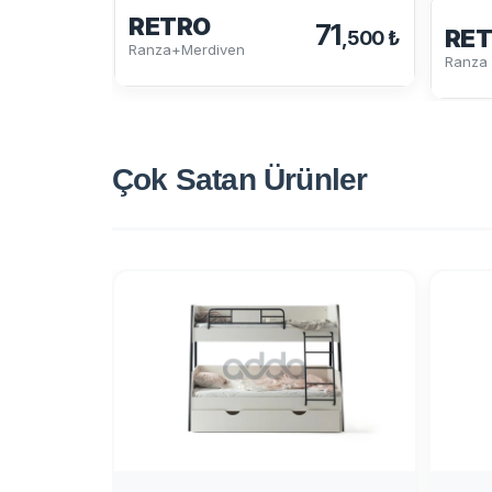
RETRO
71
RE
,500 ₺
Ranza+Merdiven
Ranza
Çok Satan
Ürünler