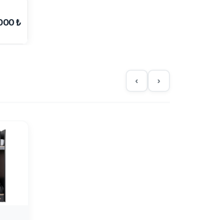
000 ₺
‹
›