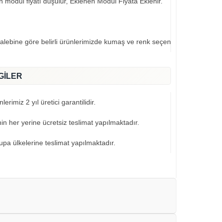
an modül fiyatı düşülür, Eklenen Modül Fiyata Eklenir.
talebine göre belirli ürünlerimizde kumaş ve renk seçeneklerimiz mevcut
GİLER
erimiz 2 yıl üretici garantilidir.
nin her yerine ücretsiz teslimat yapılmaktadır.
pa ülkelerine teslimat yapılmaktadır.