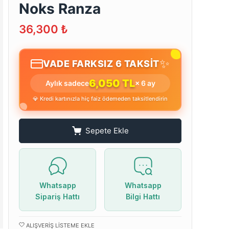
Noks Ranza
36,300
₺
✨
VADE FARKSIZ 6 TAKSİT
6,050 TL
Aylık sadece
× 6 ay
💎 Kredi kartınızla hiç faiz ödemeden taksitlendirin
Sepete Ekle
Whatsapp
Whatsapp
Sipariş Hattı
Bilgi Hattı
ALIŞVERIŞ LISTEME EKLE