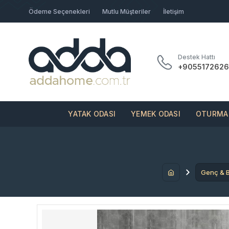
Ödeme Seçenekleri
Mutlu Müşteriler
İletişim
Destek Hattı
+9055172626
YATAK ODASI
YEMEK ODASI
OTURMA 
Genç & 