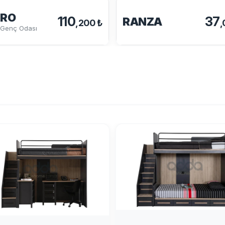
TRO
110
37
RANZA
,200 ₺
,
 Genç Odası