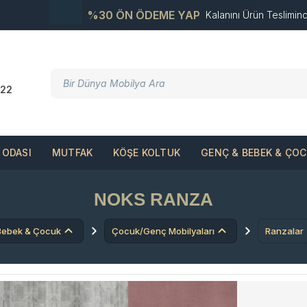
%30 ÖN ÖDEME YAP
Kalanını Ürün Teslimin
22
ODASI
MUTFAK
KÖŞE KOLTUK
GENÇ & BEBEK & ÇO
NOKS RANZA
Bebek & Çocuk
Çocuk/Genç Mobilyaları
Ranzalar