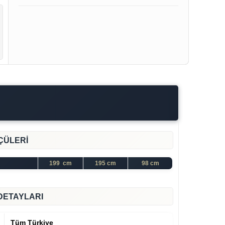
ÇÜLERİ
199 cm
195 cm
98 cm
DETAYLARI
Tüm Türkiye