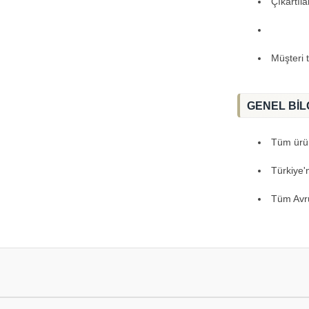
Çıkartıl
Müşteri 
GENEL BİL
Tüm ürünl
Türkiye'
Tüm Avru