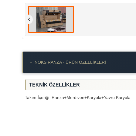
−
NOKS RANZA - ÜRÜN ÖZELLIKLERI
TEKNİK ÖZELLİKLER
Takım İçeriği: Ranza+Merdiven+Karyola+Yavru Karyola