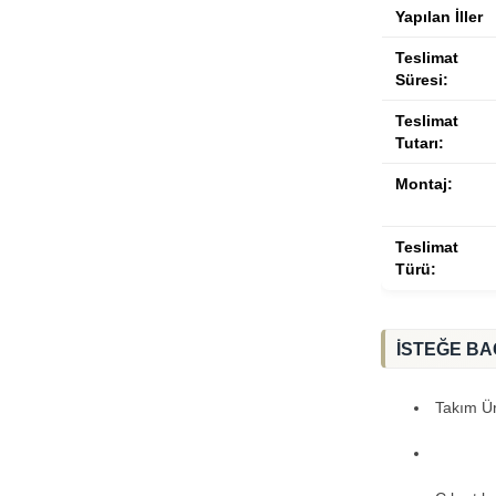
Yapılan İller
Teslimat
Süresi:
Teslimat
Tutarı:
Montaj:
Teslimat
Türü:
İSTEĞE BA
Takım Ürü