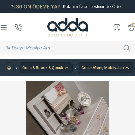
%30 ÖN ÖDEME YAP
Kalanını Ürün Tesliminde Öde.
0
Genç & Bebek & Çocuk
Çocuk/Genç Mobilyaları