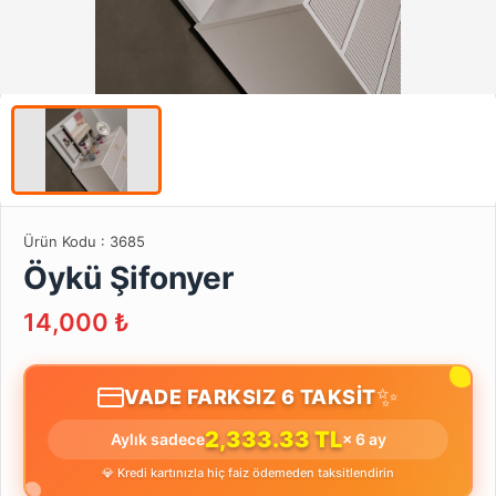
Ürün Kodu :
3685
Öykü Şifonyer
14,000
₺
✨
VADE FARKSIZ 6 TAKSİT
2,333.33 TL
Aylık sadece
× 6 ay
💎 Kredi kartınızla hiç faiz ödemeden taksitlendirin