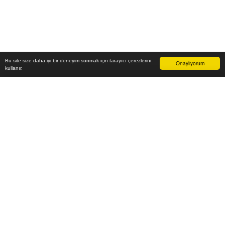
Bu site size daha iyi bir deneyim sunmak için tarayıcı çerezlerini
Onaylıyorum
kullanır.
14.000
₺
Sepete Ekle
Vade farksız 6 taksit
Aylık
2.333
TL öde