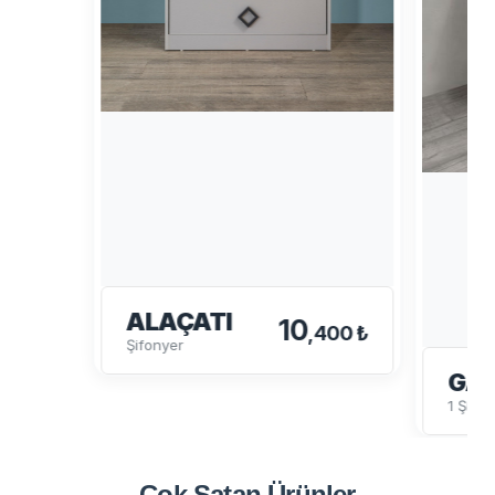
ALAÇATI
10
,400 ₺
Şifonyer
GA
1 Şifo
Çok Satan
Ürünler