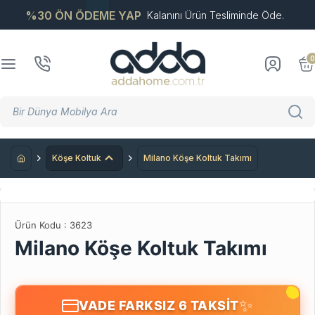
%30 ÖN ÖDEME YAP
Kalanını Ürün Tesliminde Öde.
0
Köşe Koltuk
Milano Köşe Koltuk Takımı
Ürün Kodu :
3623
Milano Köşe Koltuk Takımı
✨
VADE FARKSIZ 6 TAKSİT