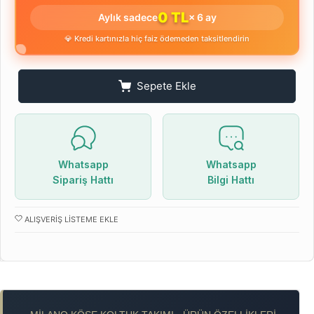
0 TL
Aylık sadece
× 6 ay
💎 Kredi kartınızla hiç faiz ödemeden taksitlendirin
Sepete Ekle
Whatsapp
Whatsapp
Sipariş Hattı
Bilgi Hattı
ALIŞVERIŞ LISTEME EKLE