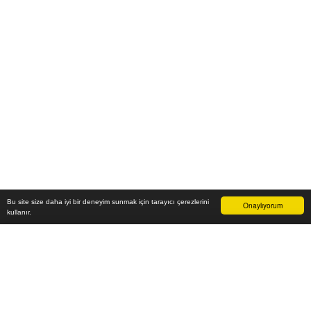
Bu site size daha iyi bir deneyim sunmak için tarayıcı çerezlerini
Onaylıyorum
kullanır.
-
₺
Sepete Ekle
Vade farksız 6 taksit
Aylık
-
TL öde