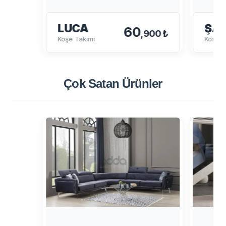
LUCA
ŞA
60
,900 ₺
Köşe Takımı
Köşe T
Çok Satan
Ürünler