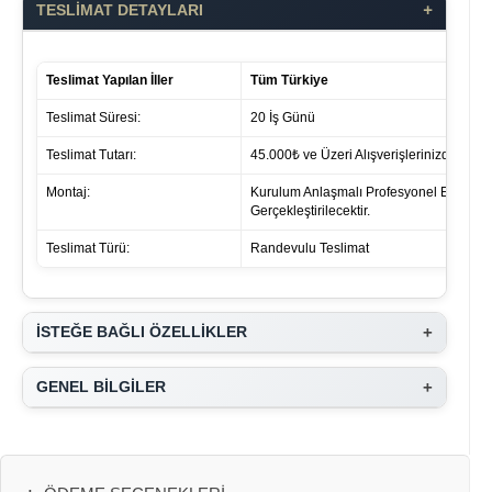
+
TESLİMAT DETAYLARI
Teslimat Yapılan İller
Tüm Türkiye
Teslimat Süresi:
20 İş Günü
Teslimat Tutarı:
45.000₺ ve Üzeri Alışverişlerinizde ücret 
Montaj:
Kurulum Anlaşmalı Profesyonel Ekipleri
Gerçekleştirilecektir.
Teslimat Türü:
Randevulu Teslimat
+
İSTEĞE BAĞLI ÖZELLİKLER
+
GENEL BİLGİLER