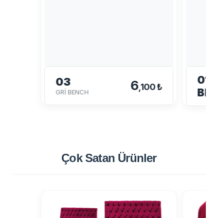
01-
03
6
,100 ₺
BE
GRİ BENCH
Çok Satan
Ürünler