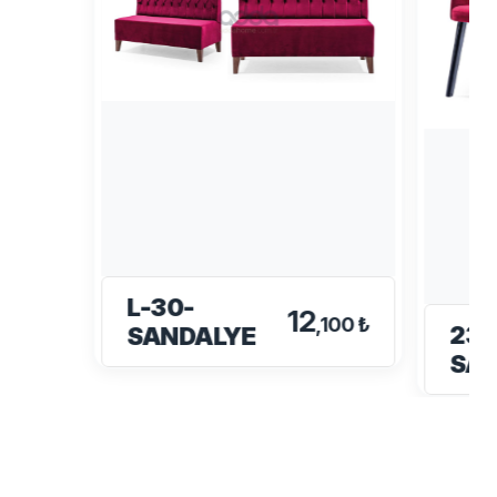
L-30-
12
,100 ₺
233
SANDALYE
SA