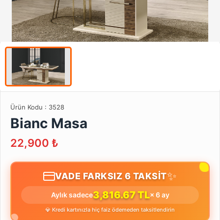
Ürün Kodu :
3528
Bianc Masa
22,900
₺
✨
VADE FARKSIZ 6 TAKSİT
3,816.67 TL
Aylık sadece
× 6 ay
💎 Kredi kartınızla hiç faiz ödemeden taksitlendirin