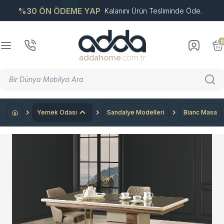
%30 ÖN ÖDEME YAP
Kalanını Ürün Tesliminde Öde.
0
Yemek Odası
Sandalye Modelleri
Bianc Masa