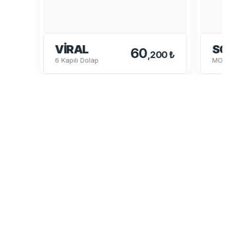
VIRAL
SO
60
,200 ₺
6 Kapılı Dolap
MODÜ