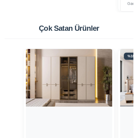
Gardı
Çok Satan
Ürünler
%18 İ