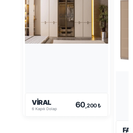
VIRAL
60
,200 ₺
6 Kapılı Dolap
FA