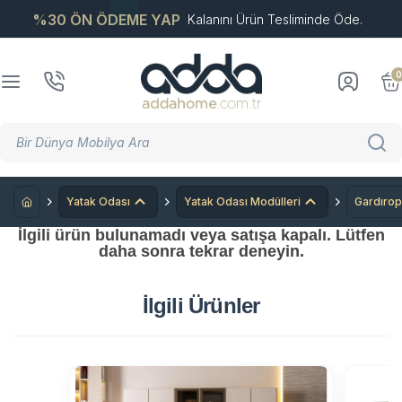
%30 ÖN ÖDEME YAP
Kalanını Ürün Tesliminde Öde.
0
Yatak Odası
Yatak Odası Modülleri
Gardırop
İlgili ürün bulunamadı veya satışa kapalı. Lütfen
daha sonra tekrar deneyin.
İlgili Ürünler