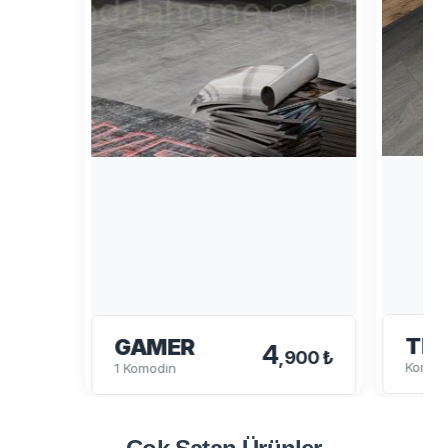
TE
GAMER
4
,900 ₺
Komod
1 Komodin