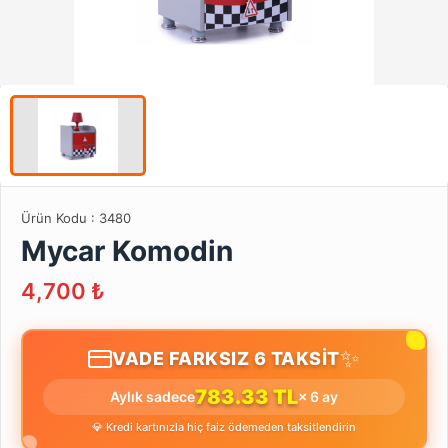
Ürün Kodu :
3480
Mycar Komodin
4,700
₺
✨
VADE FARKSIZ 6 TAKSİT
783.33 TL
Aylık sadece
× 6 ay
💎 Kredi kartınızla hiç faiz ödemeden taksitlendirin