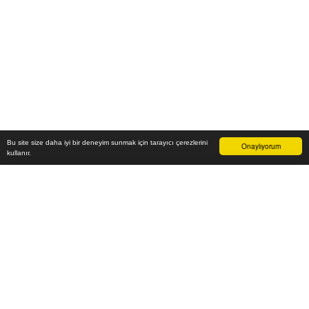
Bu site size daha iyi bir deneyim sunmak için tarayıcı çerezlerini
Onaylıyorum
kullanır.
4.700
₺
Sepete Ekle
Vade farksız 6 taksit
Aylık
783
TL öde