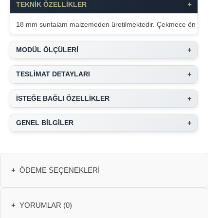
+
TEKNİK ÖZELLİKLER
18 mm suntalam malzemeden üretilmektedir. Çekmece ön yüzeyinde fol
+
MODÜL ÖLÇÜLERİ
+
TESLİMAT DETAYLARI
+
İSTEĞE BAĞLI ÖZELLİKLER
+
GENEL BİLGİLER
+
ÖDEME SEÇENEKLERI
+
YORUMLAR (0)