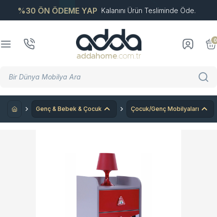
%30 ÖN ÖDEME YAP
Kalanını Ürün Tesliminde Öde.
0
Genç & Bebek & Çocuk
Çocuk/Genç Mobilyaları