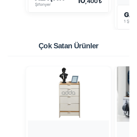
10
,400 ₺
Şifonyer
GA
1 Şifo
Çok Satan
Ürünler