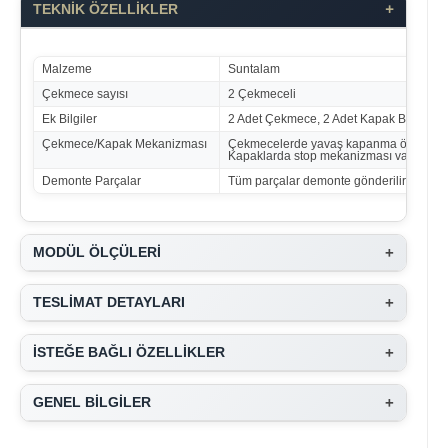
+
TEKNİK ÖZELLİKLER
Malzeme
Suntalam
Çekmece sayısı
2 Çekmeceli
Ek Bilgiler
2 Adet Çekmece, 2 Adet Kapak Bulunmak
Çekmece/Kapak Mekanizması
Çekmecelerde yavaş kapanma özelliği va
Kapaklarda stop mekanizması vardır.
Demonte Parçalar
Tüm parçalar demonte gönderilir.
+
MODÜL ÖLÇÜLERİ
+
TESLİMAT DETAYLARI
+
İSTEĞE BAĞLI ÖZELLİKLER
+
GENEL BİLGİLER