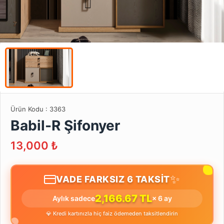
Ürün Kodu :
3363
Babil-R Şifonyer
13,000
₺
✨
VADE FARKSIZ 6 TAKSİT
2,166.67 TL
Aylık sadece
× 6 ay
💎 Kredi kartınızla hiç faiz ödemeden taksitlendirin