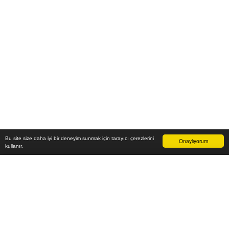
Bu site size daha iyi bir deneyim sunmak için tarayıcı çerezlerini
Onaylıyorum
kullanır.
13.000
₺
Sepete Ekle
Vade farksız 6 taksit
Aylık
2.167
TL öde