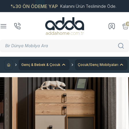
%30 ÖN ÖDEME YAP
Kalanını Ürün Tesliminde Öde.
0
Genç & Bebek & Çocuk
Çocuk/Genç Mobilyaları