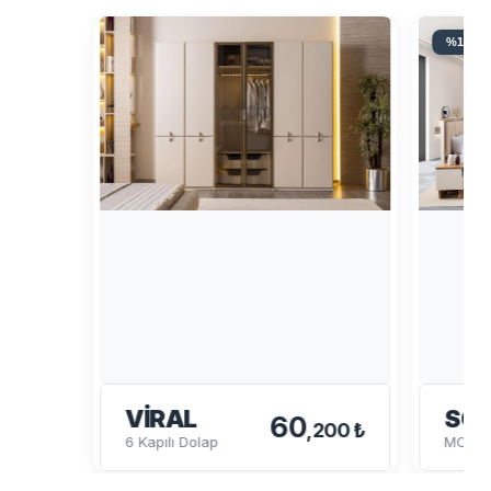
%18 İN
VIRAL
SO
60
,200 ₺
6 Kapılı Dolap
MODÜL