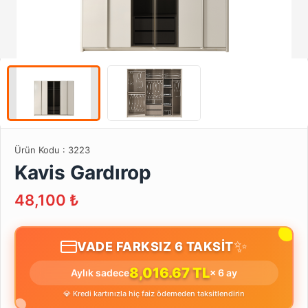
Ürün Kodu :
3223
Kavis Gardırop
48,100
₺
✨
VADE FARKSIZ 6 TAKSİT
8,016.67 TL
Aylık sadece
× 6 ay
💎 Kredi kartınızla hiç faiz ödemeden taksitlendirin