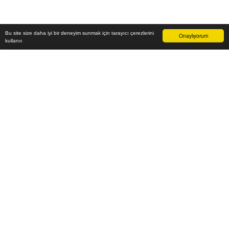
Bu site size daha iyi bir deneyim sunmak için tarayıcı çerezlerini
Onaylıyorum
kullanır.
48.100
₺
Sepete Ekle
Vade farksız 6 taksit
Aylık
8.017
TL öde