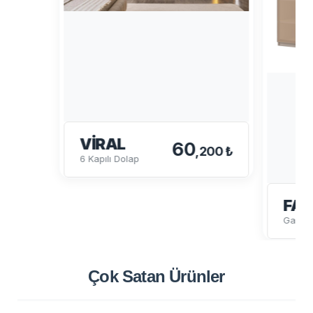
VIRAL
60
,200 ₺
6 Kapılı Dolap
FAB
Gardır
Çok Satan
Ürünler