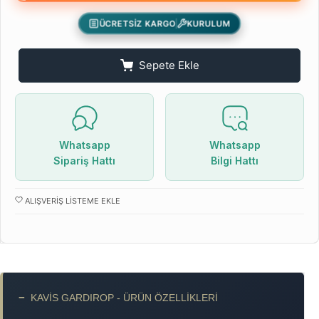
ÜCRETSİZ KARGO
KURULUM
Sepete Ekle
Whatsapp
Whatsapp
Sipariş Hattı
Bilgi Hattı
ALIŞVERIŞ LISTEME EKLE
−
KAVIS GARDIROP - ÜRÜN ÖZELLIKLERI