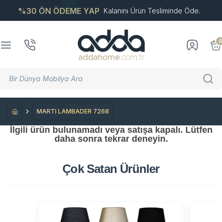
%30 ÖN ÖDEME YAP
Kalanını Ürün Tesliminde Öde.
0
MARTI LAMBADER 7268
İlgili ürün bulunamadı veya satışa kapalı. Lütfen
daha sonra tekrar deneyin.
Çok Satan
Ürünler