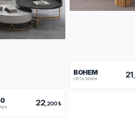
BOHEM
21
ORTA SEHPA
60
22
,200 ₺
ehpa