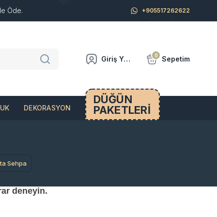
de Öde.
+905517262622
0
Giriş Yap
Sepetim
DÜĞÜN
PAKETLERİ
CUK
DEKORASYON
rta Sehpa
rar deneyin.