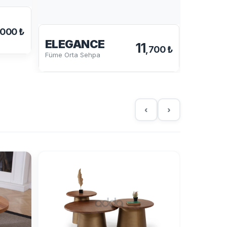
VIRAL
Orta Ve Y
,000 ₺
ELEGANCE
11
,700 ₺
Füme Orta Sehpa
‹
›