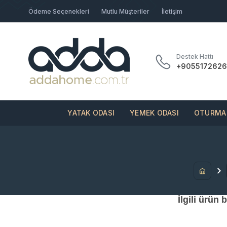
Ödeme Seçenekleri
Mutlu Müşteriler
İletişim
Destek Hattı
+9055172626
YATAK ODASI
YEMEK ODASI
OTURMA 
İlgili ürün