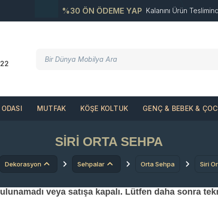
%30 ÖN ÖDEME YAP
Kalanını Ürün Teslimin
22
ODASI
MUTFAK
KÖŞE KOLTUK
GENÇ & BEBEK & ÇO
SIRI ORTA SEHPA
Dekorasyon
Sehpalar
Orta Sehpa
Siri O
 bulunamadı veya satışa kapalı. Lütfen daha sonra tek