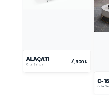
ALAÇATI
7
,900 ₺
Orta Sehpa
C-1
Orta S