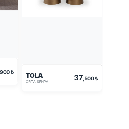
OREO
,900 ₺
TOLA
CEVİZ OR
37
,500 ₺
ORTA SEHPA