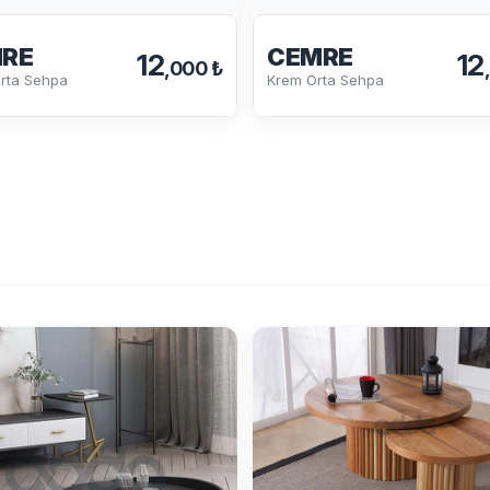
RE
CEMRE
12
12
,000 ₺
rta Sehpa
Krem Orta Sehpa