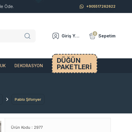
de Öde.
+905517262622
0
Giriş Yap
Sepetim
DÜĞÜN
PAKETLERİ
CUK
DEKORASYON
Pablo Şifonyer
Ürün Kodu :
2977