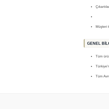
Çıkartıl
Müşteri 
GENEL BİL
Tüm ürünl
Türkiye'
Tüm Avru