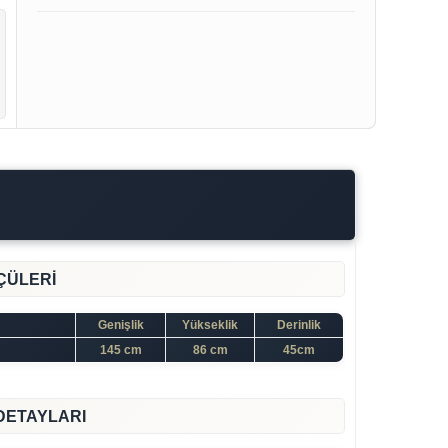
ÇÜLERİ
Genişlik
Yükseklik
Derinlik
145 cm
86 cm
45cm
DETAYLARI