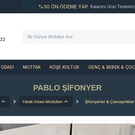
%30 ÖN ÖDEME YAP
Kalanını Ürün Teslimin
22
ODASI
MUTFAK
KÖŞE KOLTUK
GENÇ & BEBEK & ÇO
PABLO ŞIFONYER
Yatak Odası Modülleri
Şifonyerler & Çamaşırlıklar