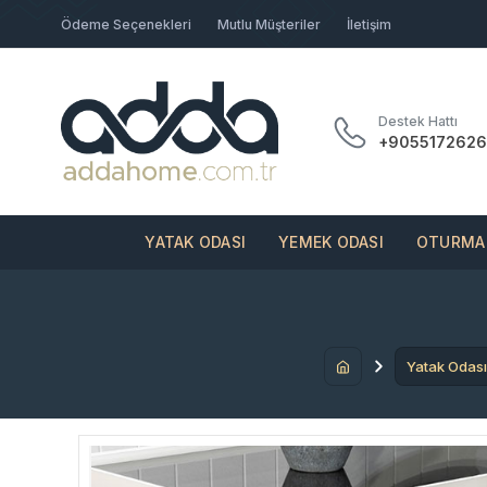
Ödeme Seçenekleri
Mutlu Müşteriler
İletişim
Destek Hattı
+9055172626
YATAK ODASI
YEMEK ODASI
OTURMA 
Yatak Odası