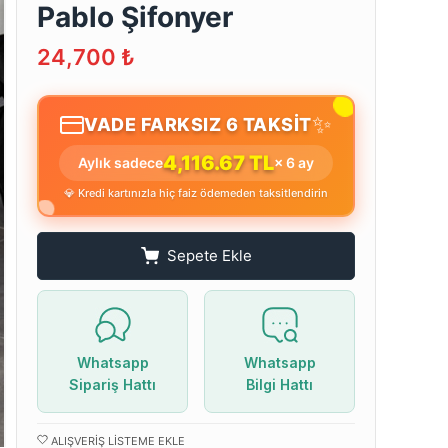
Pablo Şifonyer
24,700
₺
✨
VADE FARKSIZ 6 TAKSİT
4,116.67 TL
Aylık sadece
× 6 ay
💎 Kredi kartınızla hiç faiz ödemeden taksitlendirin
Sepete Ekle
Whatsapp
Whatsapp
Sipariş Hattı
Bilgi Hattı
ALIŞVERIŞ LISTEME EKLE