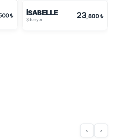
İSABELLE
23
500 ₺
,800 ₺
GÜNEŞ
Şifonyer
Şifonyer
‹
›