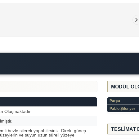
MODÜL ÖL
Parça
Pablo Şifonyer
an Oluşmaktadır.
lmiştir.
TESLİMAT 
emli bezle silerek yapabilirsiniz. Direkt güneş
üzeylerin ve suyun uzun süreli yüzeye