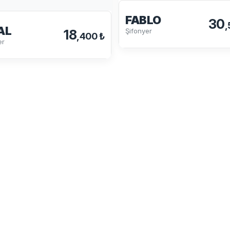
FABLO
30
,
AL
Şifonyer
18
,400 ₺
er