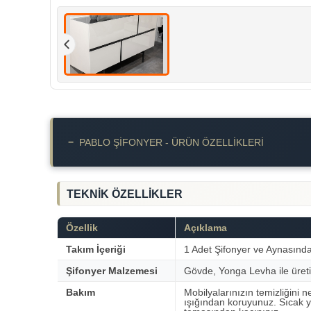
−
PABLO ŞIFONYER - ÜRÜN ÖZELLIKLERI
TEKNİK ÖZELLİKLER
Özellik
Açıklama
Takım İçeriği
1 Adet Şifonyer ve Aynasınd
Şifonyer Malzemesi
Gövde, Yonga Levha ile üreti
Bakım
Mobilyalarınızın temizliğini n
ışığından koruyunuz. Sıcak y