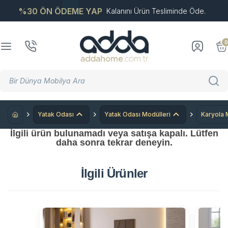
%30 ÖN ÖDEME YAP
Kalanını Ürün Tesliminde Öde.
0
Yatak Odası
Yatak Odası Modülleri
Karyola 
İlgili ürün bulunamadı veya satışa kapalı. Lütfen
daha sonra tekrar deneyin.
İlgili Ürünler