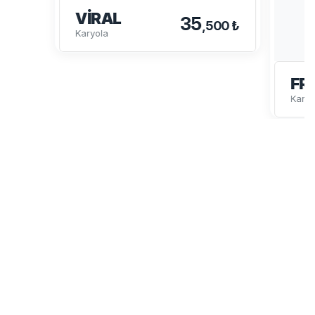
VIRAL
35
,500 ₺
Karyola
FR
Karyo