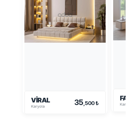
FA
VIRAL
35
,500 ₺
Karyo
Karyola