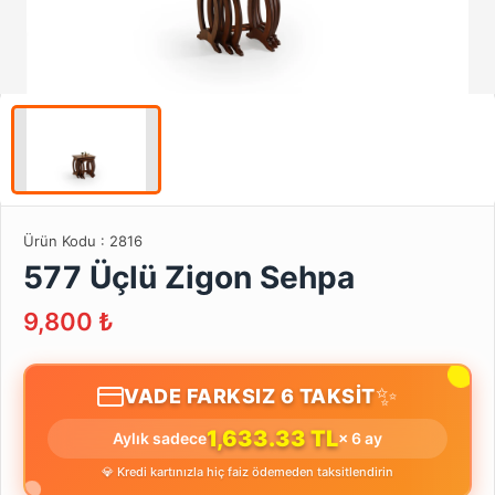
Ürün Kodu :
2816
577 Üçlü Zigon Sehpa
9,800
₺
✨
VADE FARKSIZ 6 TAKSİT
1,633.33 TL
Aylık sadece
× 6 ay
💎 Kredi kartınızla hiç faiz ödemeden taksitlendirin