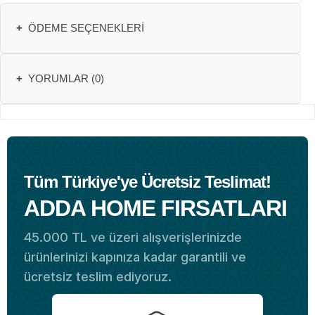
+
ÖDEME SEÇENEKLERI
+
YORUMLAR (0)
Tüm Türkiye'ye Ücretsiz Teslimat!
ADDA HOME FIRSATLARI
45.000 TL ve üzeri alışverişlerinizde
ürünlerinizi kapınıza kadar garantili ve
ücretsiz teslim ediyoruz.