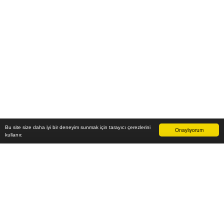
Bu site size daha iyi bir deneyim sunmak için tarayıcı çerezlerini
Onaylıyorum
kullanır.
9.800
₺
Sepete Ekle
Vade farksız 6 taksit
Aylık
1.633
TL öde