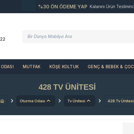
%30 ÖN ÖDEME YAP
Kalanını Ürün Teslimin
22
ODASI
MUTFAK
KÖŞE KOLTUK
GENÇ & BEBEK & ÇO
428 TV ÜNITESI
Oturma Odası
Tv Ünitesi
428 Tv Ünitesi