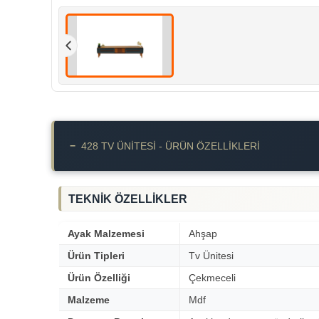
−
428 TV ÜNITESI - ÜRÜN ÖZELLIKLERI
TEKNİK ÖZELLİKLER
Ayak Malzemesi
Ahşap
Ürün Tipleri
Tv Ünitesi
Ürün Özelliği
Çekmeceli
Malzeme
Mdf