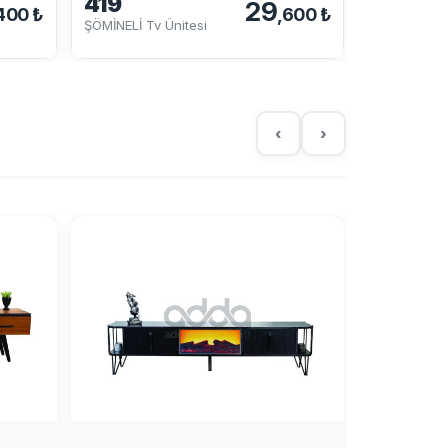
419
417
29
400 ₺
,600 ₺
ŞÖMİNELİ Tv Ünitesi
ŞÖMİNELİ Tv
‹
›