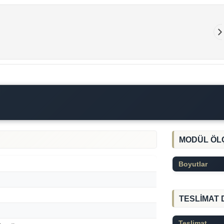
MODÜL ÖL
Boyutlar
TESLİMAT 
Teslimat