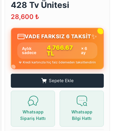
428 Tv Ünitesi
28,600
₺
✨
VADE FARKSIZ 6 TAKSİT
4,766.67
Aylık
× 6
sadece
TL
ay
💎 Kredi kartınızla hiç faiz ödemeden taksitlendirin
Sepete Ekle
Whatsapp
Whatsapp
Sipariş Hattı
Bilgi Hattı