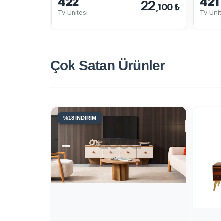
422
421
22
,100 ₺
Tv Ünitesi
Tv Ünit
Çok Satan
Ürünler
%18 İNDİRİM