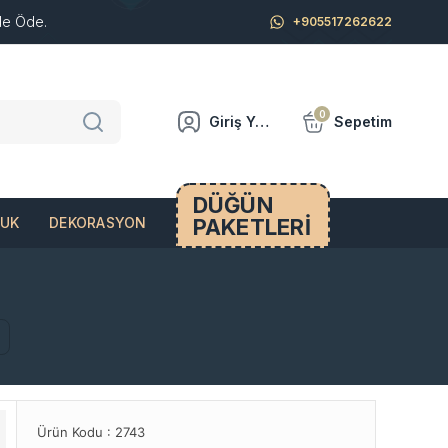
de Öde.
+905517262622
0
Giriş Yap
Sepetim
DÜĞÜN
PAKETLERİ
CUK
DEKORASYON
Ürün Kodu :
2743