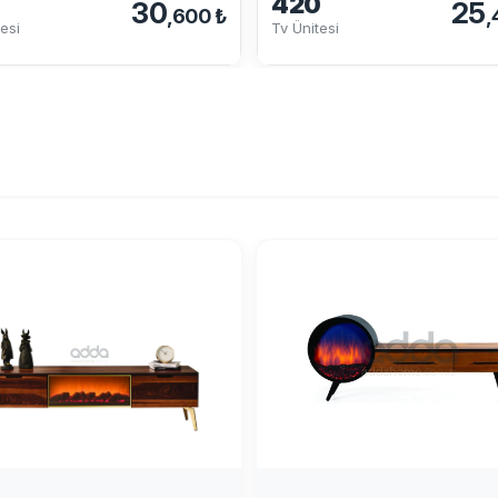
420
30
25
,600 ₺
,
esi
Tv Ünitesi