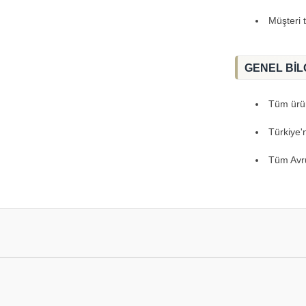
Müşteri 
GENEL BİL
Tüm ürünl
Türkiye'
Tüm Avru