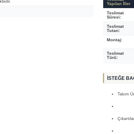
tedir.
Yapılan İller
Teslimat
Süresi:
Teslimat
Tutarı:
Montaj:
Teslimat
Türü:
İSTEĞE BA
Takım Ürü
Çıkartıl