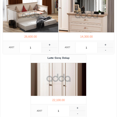
26,600.00
14,300.00
+
+
ADET
ADET
-
-
Latte Genç Dolap
22,100.00
+
ADET
-