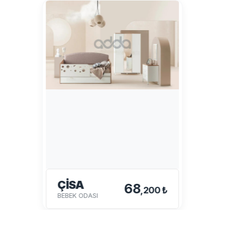
ÇİSA
68
,200 ₺
BEBEK ODASI