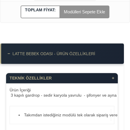
TOPLAM FIYAT:
Modülleri Sepete Ekle
−
LATTE BEBEK ODASI - ÜRÜN ÖZELLIKLERI
+
TEKNİK ÖZELLİKLER
Ürün İçeriği
3 kapılı gardrop - sedir karyola yavrulu - şifonyer ve ayna takım f
Takımdan istediğiniz modülü tek olarak sipariş verebilirsiniz