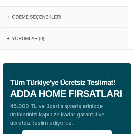
+
ÖDEME SEÇENEKLERI
+
YORUMLAR (0)
Tüm Türkiye'ye Ücretsiz Teslimat!
ADDA HOME FIRSATLARI
45.000 TL ve üzeri alışverişlerinizde
ürünlerinizi kapınıza kadar garantili ve
ücretsiz teslim ediyoruz.