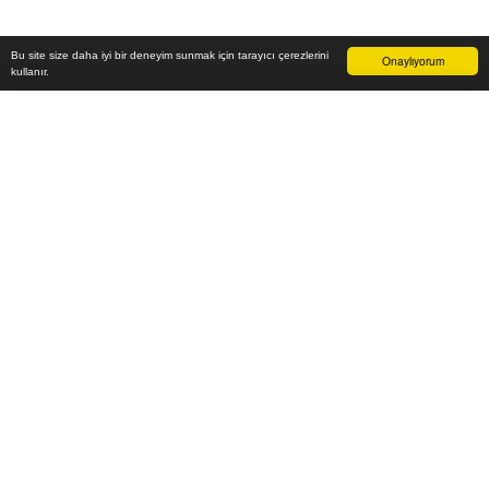
Bu site size daha iyi bir deneyim sunmak için tarayıcı çerezlerini
Onaylıyorum
kullanır.
91.000
₺
Sepete Ekle
Vade farksız 6 taksit
Aylık
15.167
TL öde