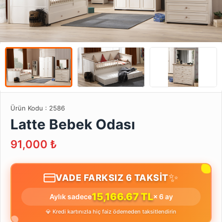
Ürün Kodu :
2586
Latte Bebek Odası
91,000
₺
✨
VADE FARKSIZ 6 TAKSİT
15,166.67 TL
Aylık sadece
× 6 ay
💎 Kredi kartınızla hiç faiz ödemeden taksitlendirin