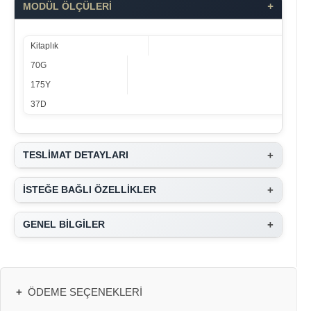
+
MODÜL ÖLÇÜLERİ
Kitaplık
70G
175Y
37D
+
TESLİMAT DETAYLARI
+
İSTEĞE BAĞLI ÖZELLİKLER
+
GENEL BİLGİLER
+
ÖDEME SEÇENEKLERI