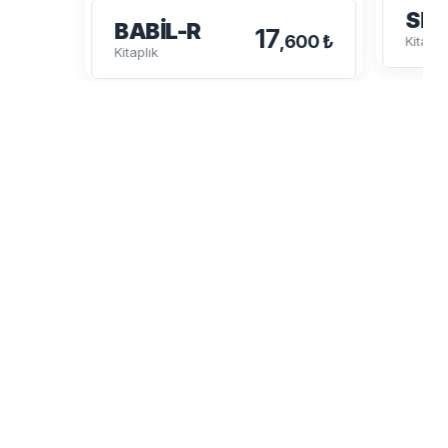
SP
BABIL-R
17
,600 ₺
Kitaplı
Kitaplık