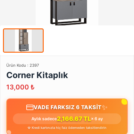
Ürün Kodu :
2397
Corner Kitaplık
13,000
₺
✨
VADE FARKSIZ 6 TAKSİT
2,166.67 TL
Aylık sadece
× 6 ay
💎 Kredi kartınızla hiç faiz ödemeden taksitlendirin