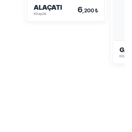
ALAÇATI
6
,200 ₺
Kitaplık
GA
Kitaplı