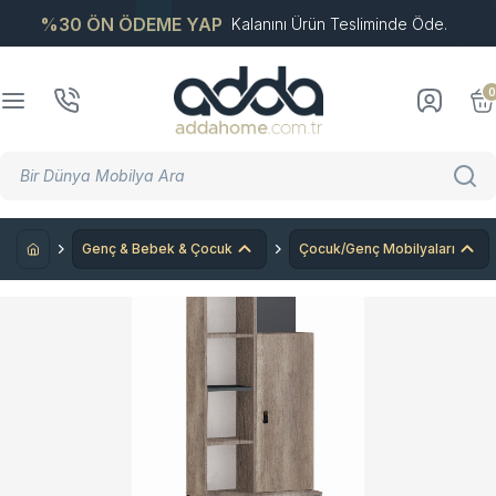
%30 ÖN ÖDEME YAP
Kalanını Ürün Tesliminde Öde.
0
Genç & Bebek & Çocuk
Çocuk/Genç Mobilyaları