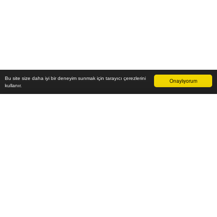
Bu site size daha iyi bir deneyim sunmak için tarayıcı çerezlerini
Onaylıyorum
kullanır.
13.000
₺
Sepete Ekle
Vade farksız 6 taksit
Aylık
2.167
TL öde