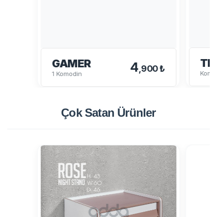
TE
GAMER
4
,900 ₺
Komo
1 Komodin
Çok Satan
Ürünler