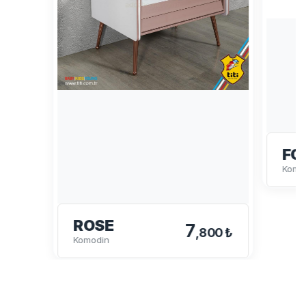
FO
Komo
ROSE
7
,800 ₺
Komodin