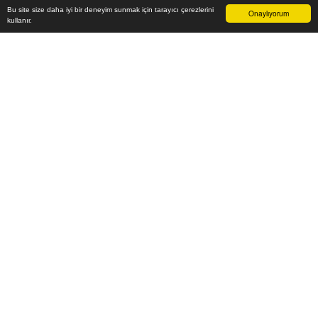
Bu site size daha iyi bir deneyim sunmak için tarayıcı çerezlerini
Onaylıyorum
kullanır.
Yaşam alanlarınızı en güzel ve en şık mobilya modelleri ile