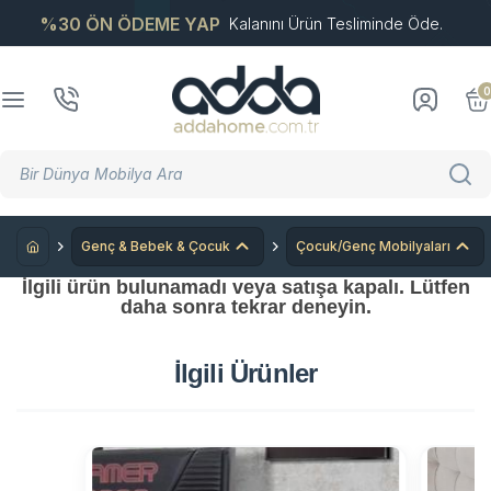
%30 ÖN ÖDEME YAP
Kalanını Ürün Tesliminde Öde.
0
Genç & Bebek & Çocuk
Çocuk/Genç Mobilyaları
İlgili ürün bulunamadı veya satışa kapalı. Lütfen
daha sonra tekrar deneyin.
İlgili Ürünler