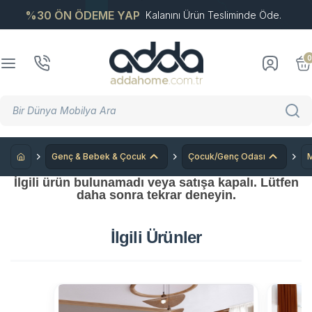
%30 ÖN ÖDEME YAP
Kalanını Ürün Tesliminde Öde.
0
Genç & Bebek & Çocuk
Çocuk/Genç Odası
M
İlgili ürün bulunamadı veya satışa kapalı. Lütfen
daha sonra tekrar deneyin.
İlgili Ürünler