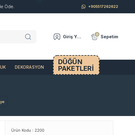
de Öde.
+905517262622
0
Giriş Yap
Sepetim
DÜĞÜN
PAKETLERİ
CUK
DEKORASYON
lye
Ürün Kodu :
2200