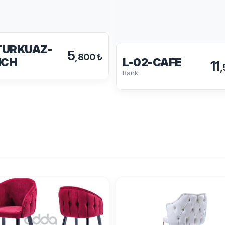
TURKUAZ-
5
,800 ₺
L-02-CAFE
NCH
11
,
Bank