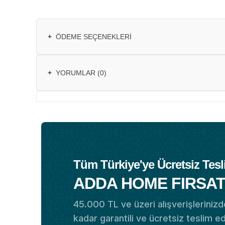
+
ÖDEME SEÇENEKLERI
+
YORUMLAR (0)
Tüm Türkiye'ye Ücretsiz Tesl
ADDA HOME FIRSAT
45.000 TL ve üzeri alışverişlerinizde
kadar garantili ve ücretsiz teslim e