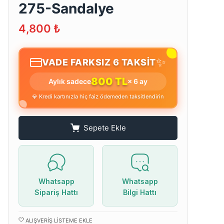
275-Sandalye
4,800
₺
✨
VADE FARKSIZ 6 TAKSİT
800 TL
Aylık sadece
× 6 ay
💎 Kredi kartınızla hiç faiz ödemeden taksitlendirin
Sepete Ekle
Whatsapp
Whatsapp
Sipariş Hattı
Bilgi Hattı
ALIŞVERIŞ LISTEME EKLE