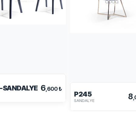
6
-SANDALYE
,600 ₺
P245
8
,
SANDALYE