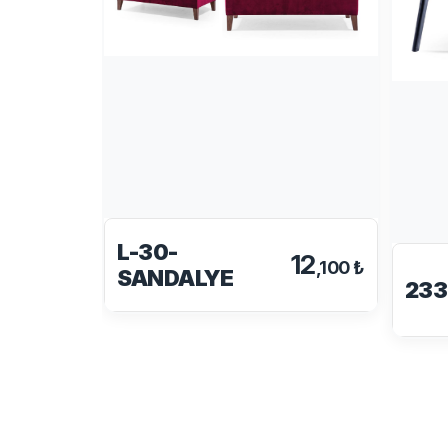
L-30-
12
,100 ₺
SANDALYE
233