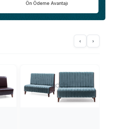
Ön Ödeme Avantajı
‹
›