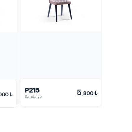
244-S
P215
5
,800 ₺
000 ₺
Sandalye