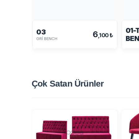
01-
03
6
,100 ₺
BE
GRİ BENCH
Çok Satan
Ürünler