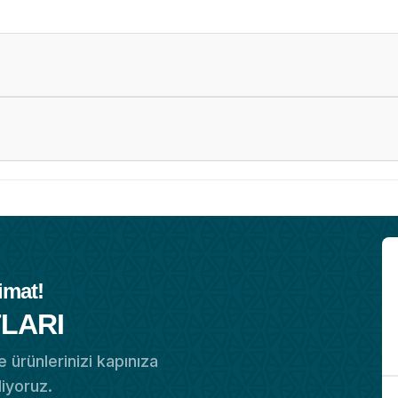
imat!
LARI
 ürünlerinizi kapınıza
diyoruz.