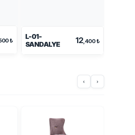
L-01-
L-30-
12
500 ₺
,400 ₺
SANDALYE
SANDA
‹
›