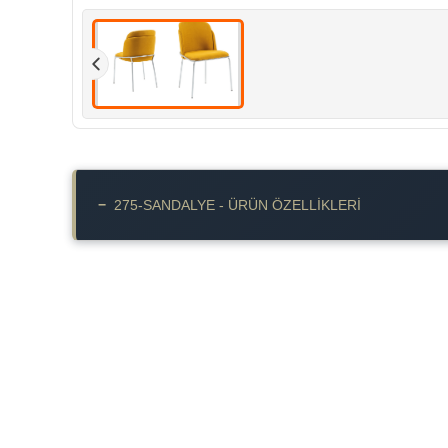
−
275-SANDALYE - ÜRÜN ÖZELLIKLERI