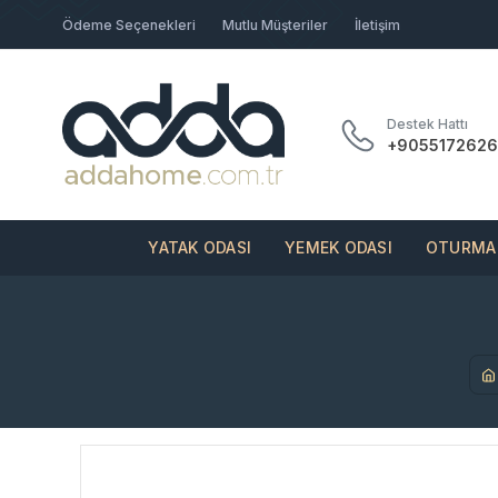
Ödeme Seçenekleri
Mutlu Müşteriler
İletişim
Destek Hattı
+9055172626
YATAK ODASI
YEMEK ODASI
OTURMA 