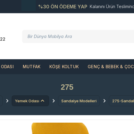
%30 ÖN ÖDEME YAP
Kalanını Ürün Teslimin
22
ODASI
MUTFAK
KÖŞE KOLTUK
GENÇ & BEBEK & ÇO
275
Yemek Odası
Sandalye Modelleri
275-Sanda