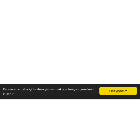
Bu site size daha iyi bir deneyim sunmak için tarayıcı çerezlerini
Onaylıyorum
kullanır.
5.700
₺
Sepete Ekle
Vade farksız 6 taksit
Aylık
950
TL öde