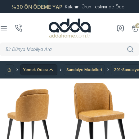
%30 ÖN ÖDEME YAP
Kalanını Ürün Tesliminde Öde.
0
Yemek Odası
Sandalye Modelleri
291-Sandaly