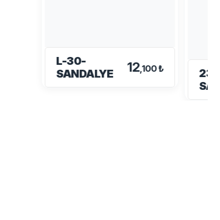
L-30-
12
,100 ₺
233
SANDALYE
SA