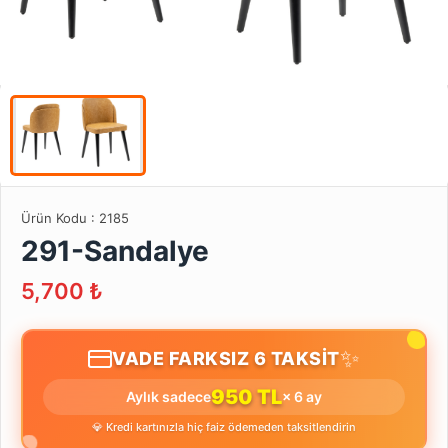
Ürün Kodu :
2185
291-Sandalye
5,700
₺
✨
VADE FARKSIZ 6 TAKSİT
950 TL
Aylık sadece
× 6 ay
💎 Kredi kartınızla hiç faiz ödemeden taksitlendirin