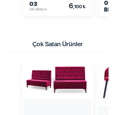
01-
03
6
,100 ₺
BE
GRİ BENCH
Çok Satan
Ürünler