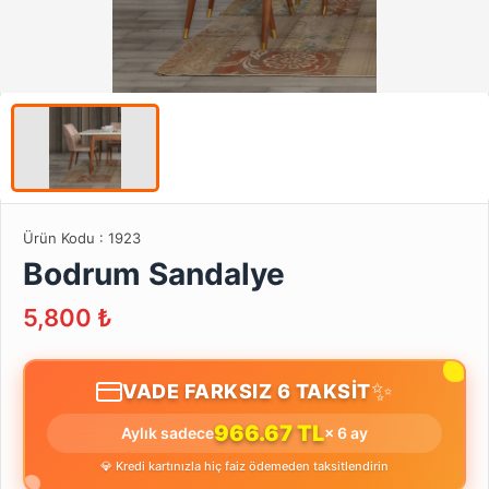
Ürün Kodu :
1923
Bodrum Sandalye
5,800
₺
✨
VADE FARKSIZ 6 TAKSİT
966.67 TL
Aylık sadece
× 6 ay
💎 Kredi kartınızla hiç faiz ödemeden taksitlendirin