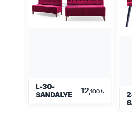
L-30-
12
,100 ₺
233
SANDALYE
SA