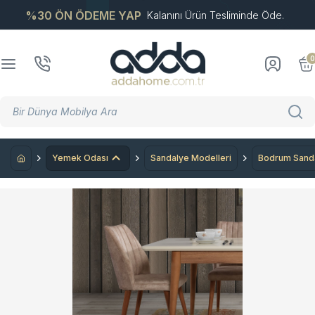
%30 ÖN ÖDEME YAP
Kalanını Ürün Tesliminde Öde.
0
Yemek Odası
Sandalye Modelleri
Bodrum Sand