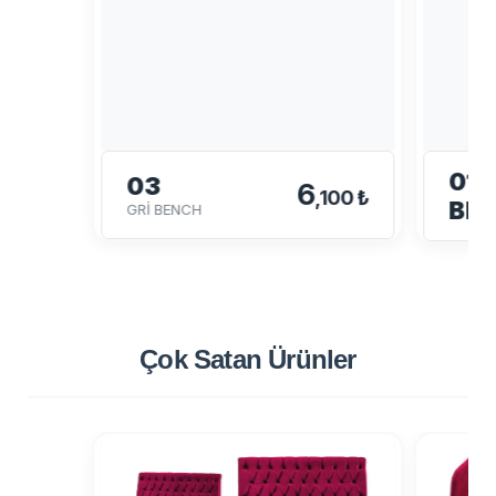
01-
03
6
,100 ₺
BE
GRİ BENCH
Çok Satan
Ürünler