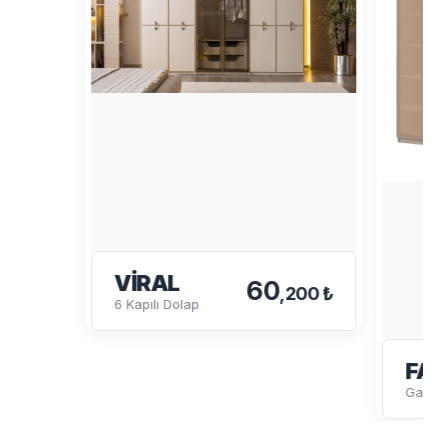
VIRAL
60
,200 ₺
6 Kapılı Dolap
FAB
Gardır