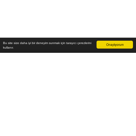
Bu site size daha iyi bir deneyim sunmak için tarayıcı çerezlerini
Onaylıyorum
kullanır.
5.339.020
₺
Sepete Ekle
Vade farksız 6 taksit
Aylık
889.837
TL öde