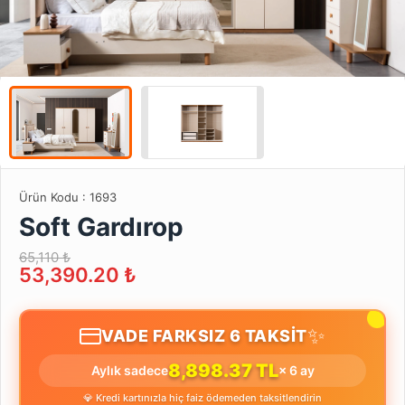
Ürün Kodu :
1693
Soft Gardırop
65,110 ₺
53,390.20
₺
✨
VADE FARKSIZ 6 TAKSİT
8,898.37 TL
Aylık sadece
× 6 ay
💎 Kredi kartınızla hiç faiz ödemeden taksitlendirin