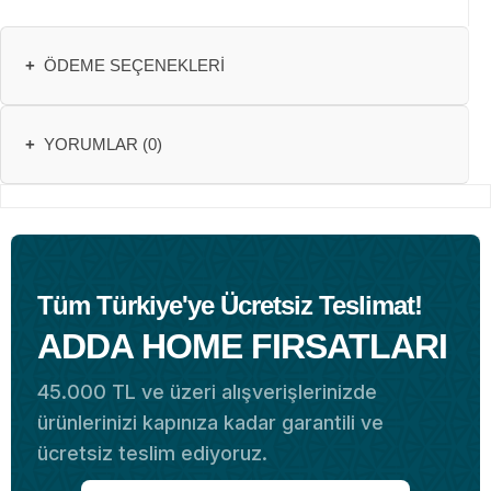
+
ÖDEME SEÇENEKLERI
+
YORUMLAR (0)
Tüm Türkiye'ye Ücretsiz Teslimat!
ADDA HOME FIRSATLARI
45.000 TL ve üzeri alışverişlerinizde
ürünlerinizi kapınıza kadar garantili ve
ücretsiz teslim ediyoruz.