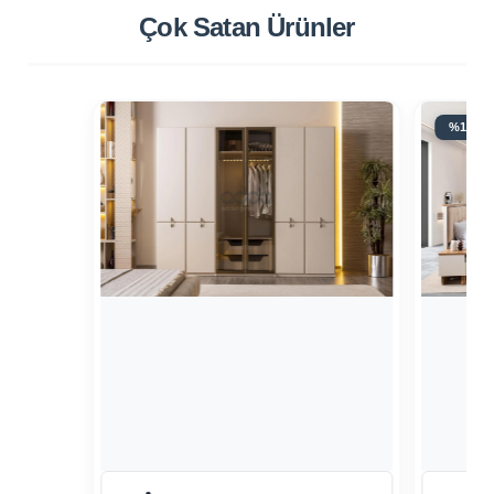
Çok Satan
Ürünler
%18 İN