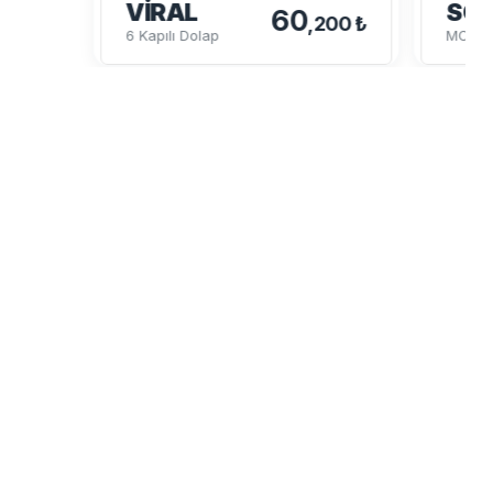
VIRAL
SO
60
,200 ₺
6 Kapılı Dolap
MODÜL