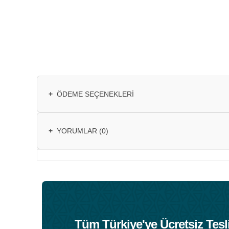
+
ÖDEME SEÇENEKLERI
+
YORUMLAR (0)
Tüm Türkiye'ye Ücretsiz Tesl