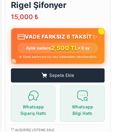
Rigel Şifonyer
15,000
₺
✨
VADE FARKSIZ 6 TAKSİT
2,500 TL
Aylık sadece
× 6 ay
💎 Kredi kartınızla hiç faiz ödemeden taksitlendirin
Sepete Ekle
Whatsapp
Whatsapp
Sipariş Hattı
Bilgi Hattı
ALIŞVERIŞ LISTEME EKLE