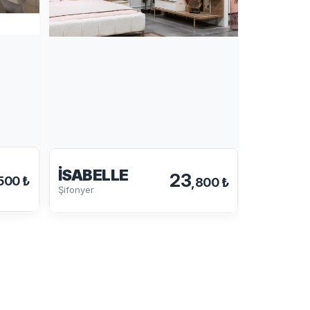
İSABELLE
23
500 ₺
,800 ₺
GÜNEŞ
Şifonyer
Şifonyer