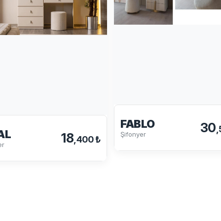
FABLO
30
,
AL
Şifonyer
18
,400 ₺
er