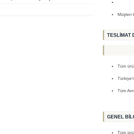
Müşteri 
TESLİMAT 
Tüm ürünl
Türkiye'
Tüm Avru
GENEL BİL
Tüm ürünl