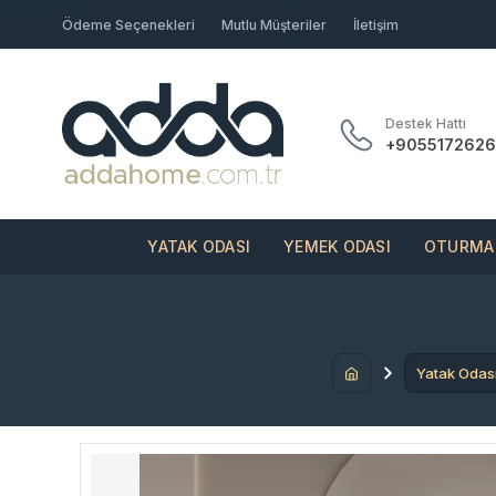
Ödeme Seçenekleri
Mutlu Müşteriler
İletişim
Destek Hattı
+9055172626
YATAK ODASI
YEMEK ODASI
OTURMA 
Yatak Odas