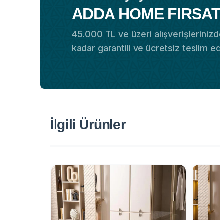
ADDA HOME FIRSAT
45.000 TL ve üzeri alışverişlerinizde
kadar garantili ve ücretsiz teslim e
İlgili Ürünler