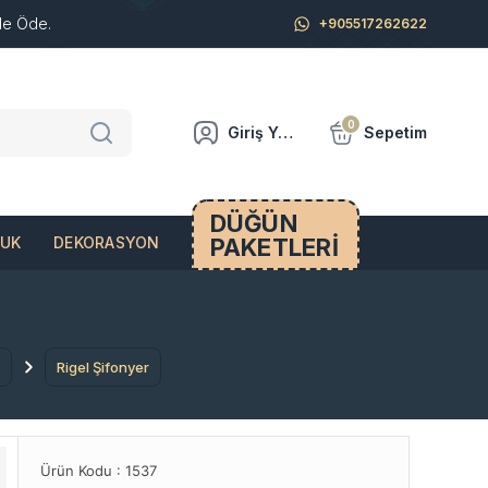
de Öde.
+905517262622
0
Giriş Yap
Sepetim
DÜĞÜN
PAKETLERİ
CUK
DEKORASYON
Rigel Şifonyer
Ürün Kodu :
1537