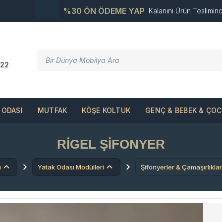
%30 ÖN ÖDEME YAP
Kalanını Ürün Teslimin
22
ODASI
MUTFAK
KÖŞE KOLTUK
GENÇ & BEBEK & ÇO
RIGEL ŞIFONYER
ı
Yatak Odası Modülleri
Şifonyerler & Çamaşırlıklar