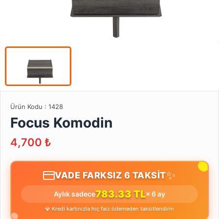
Ürün Kodu :
1428
Focus Komodin
4,700
₺
✨
VADE FARKSIZ 6 TAKSİT
783.33 TL
Aylık sadece
× 6 ay
💎 Kredi kartınızla hiç faiz ödemeden taksitlendirin