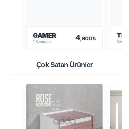
TE
GAMER
4
,900 ₺
Komod
1 Komodin
Çok Satan
Ürünler