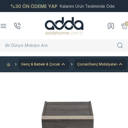
%30 ÖN ÖDEME YAP
Kalanını Ürün Tesliminde Öde.
0
Genç & Bebek & Çocuk
Çocuk/Genç Mobilyaları