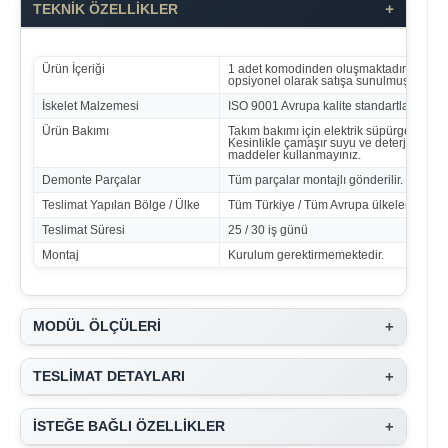
+
TEKNİK ÖZELLİKLER
Ürün İçeriği
1 adet komodinden oluşmaktadır. Diğer 
opsiyonel olarak satışa sunulmuştur.
İskelet Malzemesi
ISO 9001 Avrupa kalite standartlarında ür
Ürün Bakımı
Takım bakımı için elektrik süpürgesi ile t
Kesinlikle çamaşır suyu ve deterjan ben
maddeler kullanmayınız.
Demonte Parçalar
Tüm parçalar montajlı gönderilir.
Teslimat Yapılan Bölge / Ülke
Tüm Türkiye / Tüm Avrupa ülkeleri
Teslimat Süresi
25 / 30 iş günü
Montaj
Kurulum gerektirmemektedir.
+
MODÜL ÖLÇÜLERİ
+
TESLİMAT DETAYLARI
+
İSTEĞE BAĞLI ÖZELLİKLER