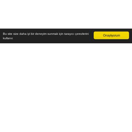
Bu site size daha iyi bir deneyim sunmak için tarayıcı çerezlerini
Onaylıyorum
kullanır.
4.700
₺
Sepete Ekle
Vade farksız 6 taksit
Aylık
783
TL öde