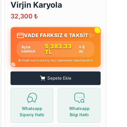
Virjin Karyola
32,300
₺
✨
VADE FARKSIZ 6 TAKSİT
5,383.33
Aylık
× 6
sadece
TL
ay
💎 Kredi kartınızla hiç faiz ödemeden taksitlendirin
Sepete Ekle
Whatsapp
Whatsapp
Sipariş Hattı
Bilgi Hattı