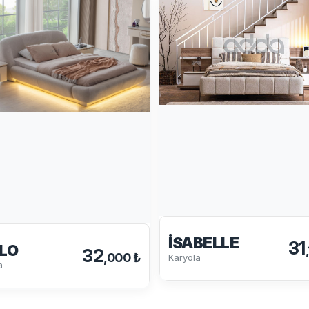
İSABELLE
31
LO
32
,000 ₺
Karyola
a