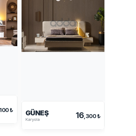
,100 ₺
GÜNEŞ
16
,300 ₺
KAVIS
Karyola
Karyola