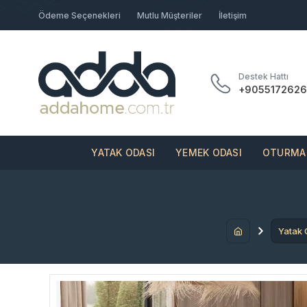
Ödeme Seçenekleri
Mutlu Müşteriler
İletişim
Destek Hattı
+9055172626
YATAK ODASI
YEMEK ODASI
OTURMA 
Yatak 