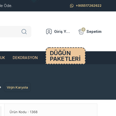
de Öde.
+905517262622
0
Giriş Yap
Sepetim
DÜĞÜN
PAKETLERİ
CUK
DEKORASYON
Virjin Karyola
Ürün Kodu :
1368