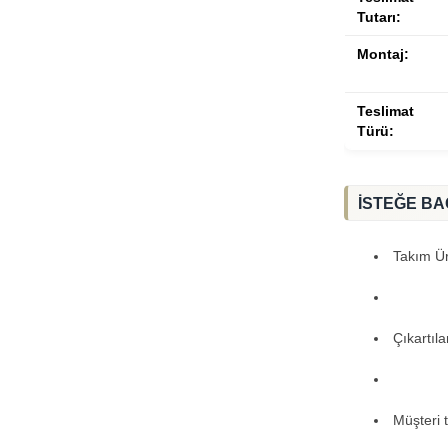
Tutarı:
Montaj:
Teslimat
Türü:
İSTEĞE BA
Takım Ürü
Çıkartıl
Müşteri 