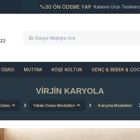
%30 ÖN ÖDEME YAP
Kalanını Ürün Teslimin
22
ODASI
MUTFAK
KÖŞE KOLTUK
GENÇ & BEBEK & ÇO
VIRJIN KARYOLA
Odası
Yatak Odası Modülleri
Karyola Modelleri