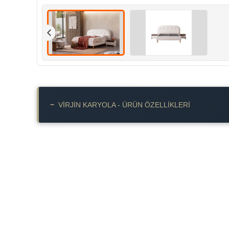
−
VIRJIN KARYOLA - ÜRÜN ÖZELLIKLERI