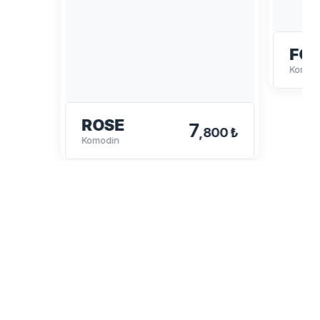
FO
Komod
ROSE
7
,800 ₺
Komodin