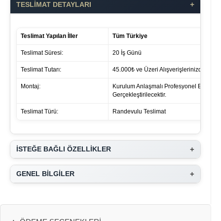
+
TESLİMAT DETAYLARI
Teslimat Yapılan İller
Tüm Türkiye
Teslimat Süresi:
20 İş Günü
Teslimat Tutarı:
45.000₺ ve Üzeri Alışverişlerinizde ücret 
Montaj:
Kurulum Anlaşmalı Profesyonel Ekipleri
Gerçekleştirilecektir.
Teslimat Türü:
Randevulu Teslimat
+
İSTEĞE BAĞLI ÖZELLİKLER
+
GENEL BİLGİLER