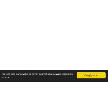
Bu site size daha iyi bir deneyim sunmak için tarayıcı çerezlerini
Onaylıyorum
kullanır.
5.800
₺
Sepete Ekle
Vade farksız 6 taksit
Aylık
967
TL öde