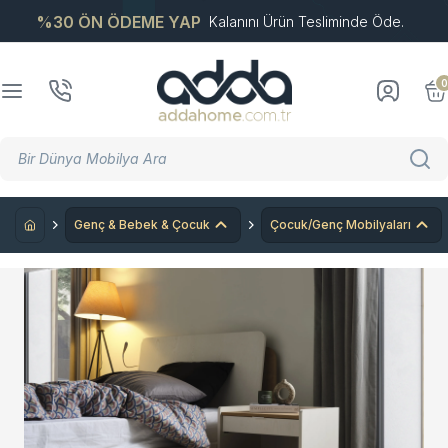
%30 ÖN ÖDEME YAP
Kalanını Ürün Tesliminde Öde.
0
Genç & Bebek & Çocuk
Çocuk/Genç Mobilyaları