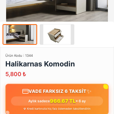
Ürün Kodu :
1344
Halikarnas Komodin
5,800
₺
✨
VADE FARKSIZ 6 TAKSİT
966.67 TL
Aylık sadece
× 6 ay
💎 Kredi kartınızla hiç faiz ödemeden taksitlendirin