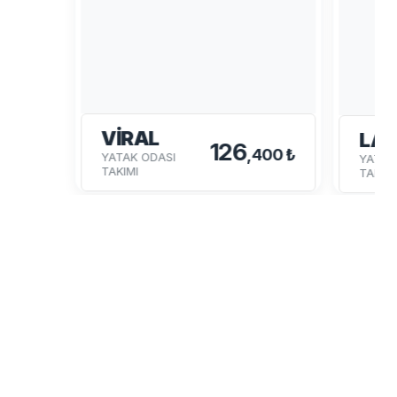
VİRAL
LA
126
,400 ₺
YATAK ODASI
YATAK
TAKIMI
TAKIMI