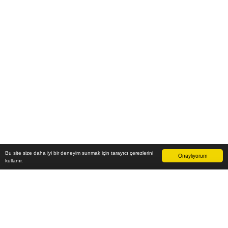
Bu site size daha iyi bir deneyim sunmak için tarayıcı çerezlerini
Onaylıyorum
kullanır.
124.300
₺
Sepete Ekle
Vade farksız 6 taksit
Aylık
20.717
TL öde