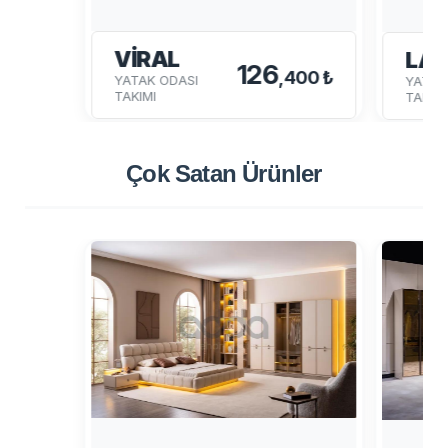
VİRAL
LA
126
,400 ₺
YATAK ODASI
YATAK
TAKIMI
TAKIMI
Çok Satan
Ürünler