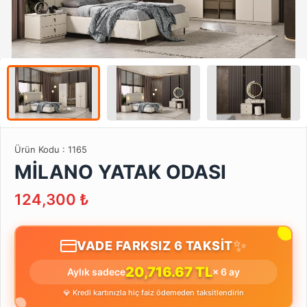
Ürün Kodu :
1165
MİLANO YATAK ODASI
124,300
₺
✨
VADE FARKSIZ 6 TAKSİT
20,716.67 TL
Aylık sadece
× 6 ay
💎 Kredi kartınızla hiç faiz ödemeden taksitlendirin