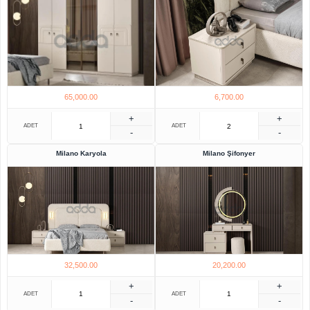
65,000.00
6,700.00
+
+
ADET
ADET
-
-
Milano Karyola
Milano Şifonyer
32,500.00
20,200.00
+
+
ADET
ADET
-
-