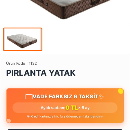
Ürün Kodu :
1132
PIRLANTA YATAK
✨
VADE FARKSIZ 6 TAKSİT
0 TL
Aylık sadece
× 6 ay
💎 Kredi kartınızla hiç faiz ödemeden taksitlendirin