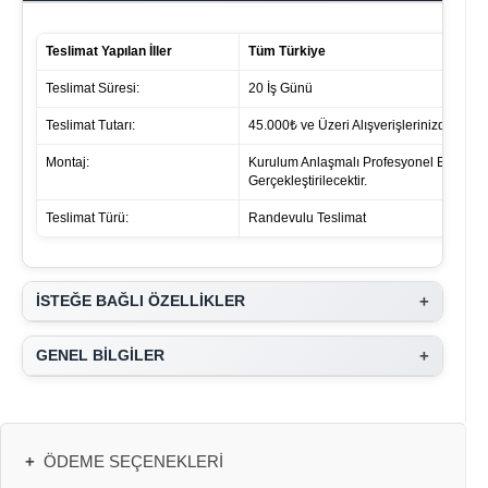
Teslimat Yapılan İller
Tüm Türkiye
Teslimat Süresi:
20 İş Günü
Teslimat Tutarı:
45.000₺ ve Üzeri Alışverişlerinizde ücret 
Montaj:
Kurulum Anlaşmalı Profesyonel Ekipleri
Gerçekleştirilecektir.
Teslimat Türü:
Randevulu Teslimat
+
İSTEĞE BAĞLI ÖZELLİKLER
+
GENEL BİLGİLER
+
ÖDEME SEÇENEKLERI