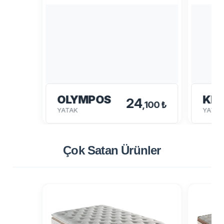
OLYMPOS
KL
24
,100 ₺
YATAK
YATAK
Çok Satan
Ürünler