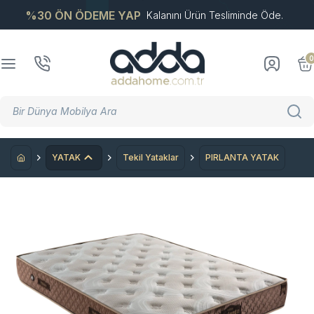
%30 ÖN ÖDEME YAP
Kalanını Ürün Tesliminde Öde.
0
YATAK
Tekil Yataklar
PIRLANTA YATAK