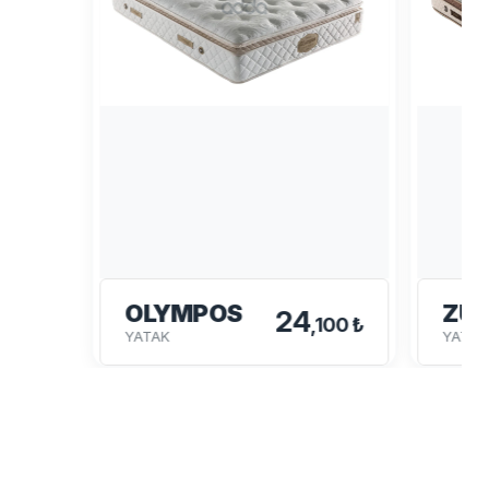
OLYMPOS
ZÜ
24
,100 ₺
YATAK
YATAK