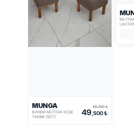
MU
MUTFAK
LACİVE
MUNGA
68,300 ₺
49
BOHEM MUTFAK KÖŞE
,500 ₺
TAKIMI (SET)