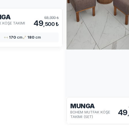
NGA
68,300 ₺
49
 KÖŞE TAKIMI
,500 ₺
170
cm
180
cm
MUNGA
49
BOHEM MUTFAK KÖŞE
TAKIMI (SET)