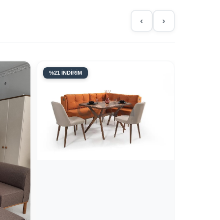
‹
›
%21 İNDİRİM
%19 İNDİR