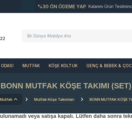
%30 ÖN ÖDEME YAP
Kalanını Ürün Teslimin
22
ODASI
MUTFAK
KÖŞE KOLTUK
GENÇ & BEBEK & ÇO
BONN MUTFAK KÖŞE TAKIMI (SET)
Mutfak
Mutfak Köşe Takımları
BONN MUTFAK KÖŞE TA
 bulunamadı veya satışa kapalı. Lütfen daha sonra tek