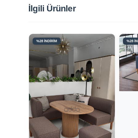
İlgili Ürünler
%28 İNDİRİM
%28 İN