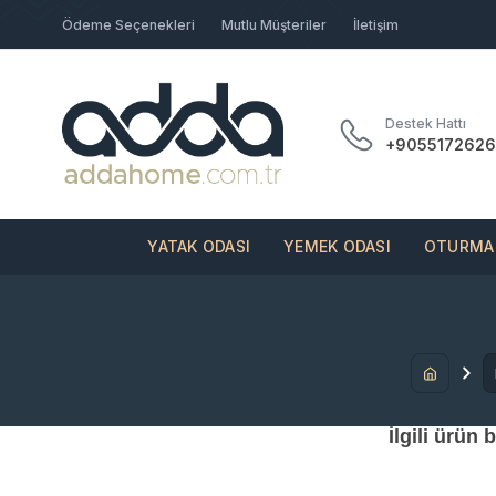
Ödeme Seçenekleri
Mutlu Müşteriler
İletişim
Destek Hattı
+9055172626
YATAK ODASI
YEMEK ODASI
OTURMA 
İlgili ürün