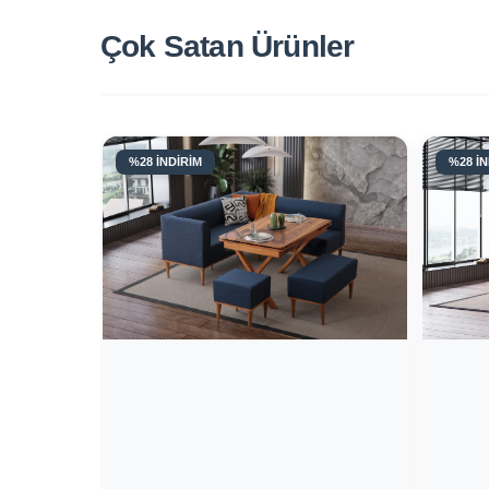
Çok Satan
Ürünler
%28 İNDİRİM
%28 İN