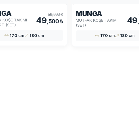
NGA
MUNGA
68,300 ₺
49
49
 KÖŞE TAKIMI
MUTFAK KÖŞE TAKIMI
,500 ₺
RT (SET)
(SET)
170
cm
180
cm
170
cm
180
cm