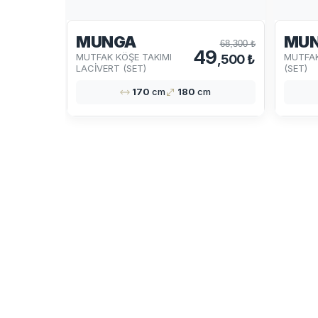
MUNGA
MU
68,300 ₺
49
MUTFAK KÖŞE TAKIMI
MUTFAK
,500 ₺
LACİVERT (SET)
(SET)
170
cm
180
cm