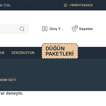
de Öde.
+905517262622
0
Giriş Yap
Sepetim
DÜĞÜN
PAKETLERİ
CUK
DEKORASYON
KIMI (SET)
rar deneyin.