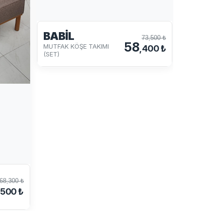
PREG
BABİL
73,500 ₺
MUTFAK K
58
MUTFAK KÖŞE TAKIMI
(SET)
,400 ₺
(SET)
68,300 ₺
,500 ₺