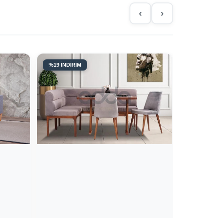
‹
›
%19 İNDİRİM
%22 İNDİR