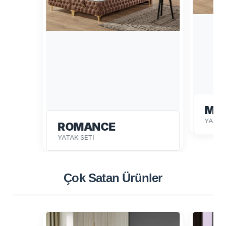
Mİ
YATAK
ROMANCE
YATAK SETİ
Çok Satan
Ürünler