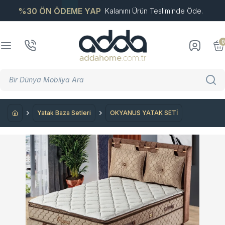
%30 ÖN ÖDEME YAP
Kalanını Ürün Tesliminde Öde.
0
Yatak Baza Setleri
OKYANUS YATAK SETİ