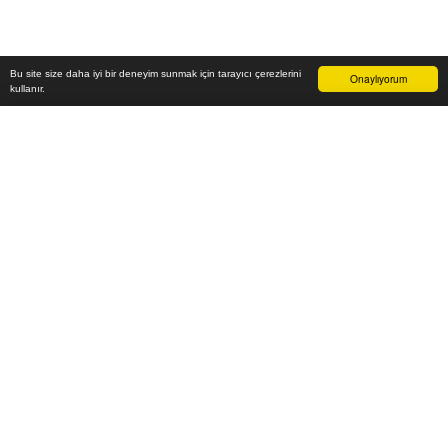
Bu site size daha iyi bir deneyim sunmak için tarayıcı çerezlerini
Onaylıyorum
kullanır.
-
₺
Sepete Ekle
Vade farksız 6 taksit
Aylık
-
TL öde