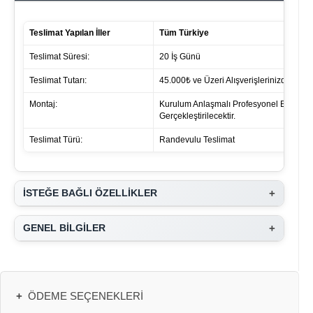
Teslimat Yapılan İller
Tüm Türkiye
Teslimat Süresi:
20 İş Günü
Teslimat Tutarı:
45.000₺ ve Üzeri Alışverişlerinizde ücret 
Montaj:
Kurulum Anlaşmalı Profesyonel Ekipleri
Gerçekleştirilecektir.
Teslimat Türü:
Randevulu Teslimat
+
İSTEĞE BAĞLI ÖZELLİKLER
+
GENEL BİLGİLER
+
ÖDEME SEÇENEKLERI