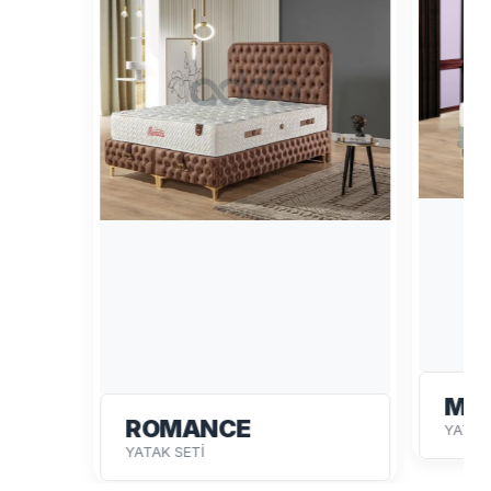
MA
ROMANCE
YATAK
YATAK SETİ