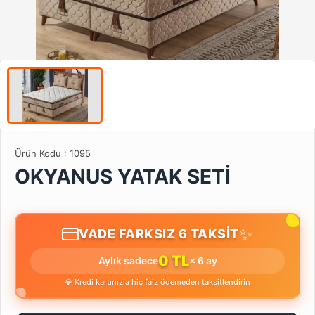
Ürün Kodu :
1095
OKYANUS YATAK SETİ
✨
VADE FARKSIZ 6 TAKSİT
0 TL
Aylık sadece
× 6 ay
💎 Kredi kartınızla hiç faiz ödemeden taksitlendirin