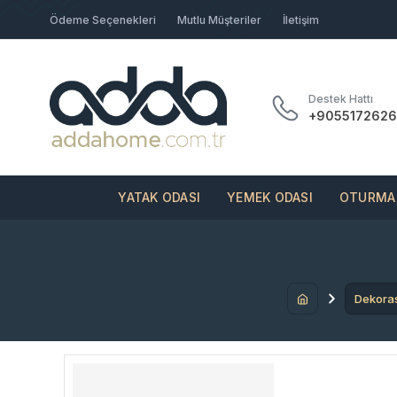
Ödeme Seçenekleri
Mutlu Müşteriler
İletişim
Destek Hattı
+9055172626
YATAK ODASI
YEMEK ODASI
OTURMA 
Dekora