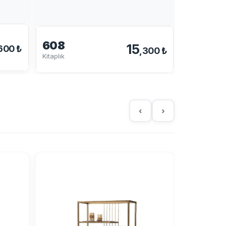
608
611
15
600 ₺
,300 ₺
Kitaplık
Kitaplık
‹
›