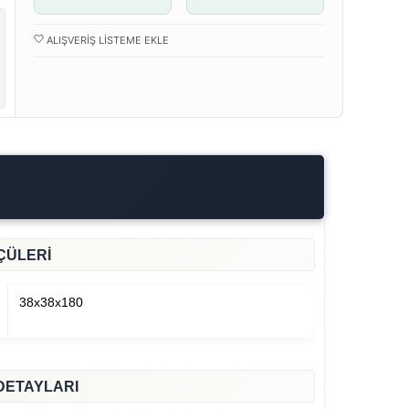
ALIŞVERIŞ LISTEME EKLE
ÇÜLERİ
rli düz cama sahip benzersiz 4 katmanlı kare kitaplığımızla eşyalarınız
38x38x180
DETAYLARI