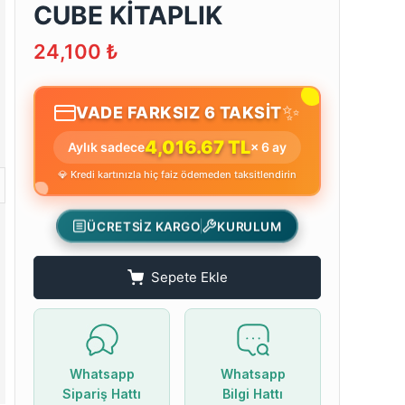
CUBE KİTAPLIK
24,100
₺
✨
VADE FARKSIZ 6 TAKSİT
4,016.67 TL
Aylık sadece
× 6 ay
💎 Kredi kartınızla hiç faiz ödemeden taksitlendirin
ÜCRETSİZ KARGO
KURULUM
Sepete Ekle
Whatsapp
Whatsapp
Sipariş Hattı
Bilgi Hattı