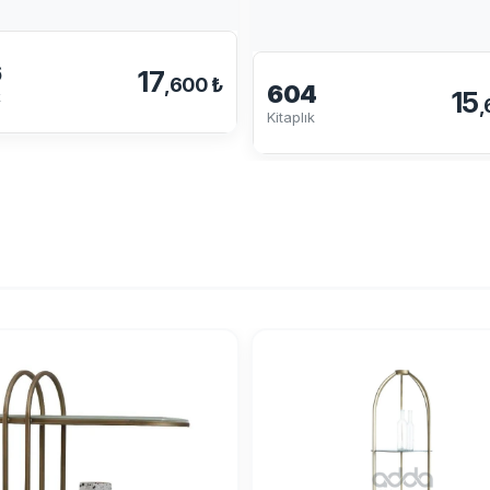
6
17
,600 ₺
604
15
k
,
Kitaplık