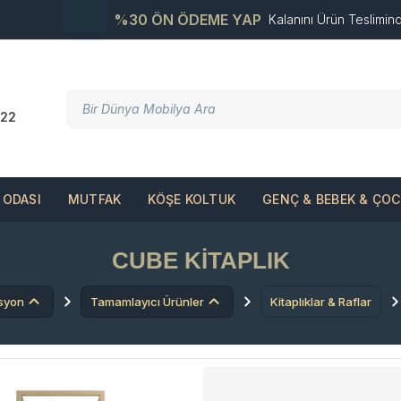
%30 ÖN ÖDEME YAP
Kalanını Ürün Teslimin
22
ODASI
MUTFAK
KÖŞE KOLTUK
GENÇ & BEBEK & ÇO
CUBE KİTAPLIK
syon
Tamamlayıcı Ürünler
Kitaplıklar & Raflar