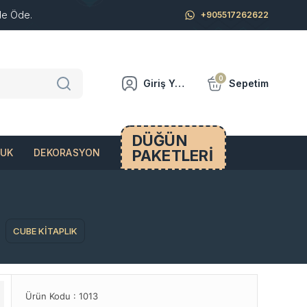
de Öde.
+905517262622
0
Giriş Yap
Sepetim
DÜĞÜN
PAKETLERİ
CUK
DEKORASYON
CUBE KİTAPLIK
Ürün Kodu :
1013