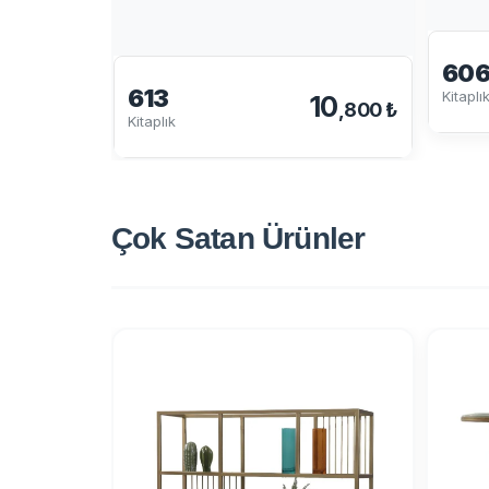
60
613
Kitaplı
10
,800 ₺
Kitaplık
Çok Satan
Ürünler