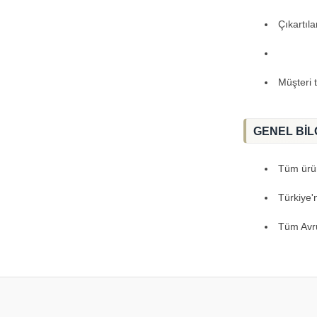
Çıkartıl
Müşteri 
GENEL BİL
Tüm ürünl
Türkiye'
Tüm Avru